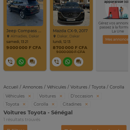
apparaisse ici 
Gérez vos annonce
passez à la formu
Jeep Compass SUV Noir Essence Automatique
Mazda CX-9, 2017
La Une
Almadies, Dakar
Dakar, Dakar
Mes annonce
samedi, 13:21
lundi, 12:13
9 000 000 F CFA
8 700 000 F CFA
9 000 000 F CFA
Accueil
Annonces
Véhicules
Voitures
Toyota
Corolla
Véhicules
Voitures
D'occasion
Toyota
Corolla
Citadines
Voitures Toyota - Sénégal
1 résultats trouvés