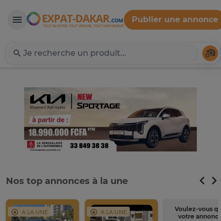
Publier une annonce
Expat-Dakar
Té
Nos top annonces à la une
Voulez-vous q
A LA UNE
A LA UNE
votre annonc