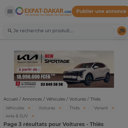
Publier une annonce
Expat-Dakar
Té
Accueil
Annonces
Véhicules
Voitures
Thiès
Véhicules
Voitures
Thiès
Venant
4x4s & SUV
Page 3 résultats pour Voitures - Thiès