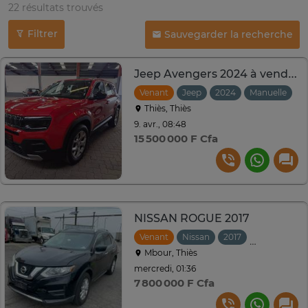
22 résultats trouvés
Filtrer
Sauvegarder la recherche
Jeep Avengers 2024 à vendre
Venant
Jeep
2024
Manuelle
Thiès, Thiès
9. avr., 08:48
15 500 000 F Cfa
NISSAN ROGUE 2017
Venant
Nissan
2017
Automatiqu
Mbour, Thiès
mercredi, 01:36
7 800 000 F Cfa