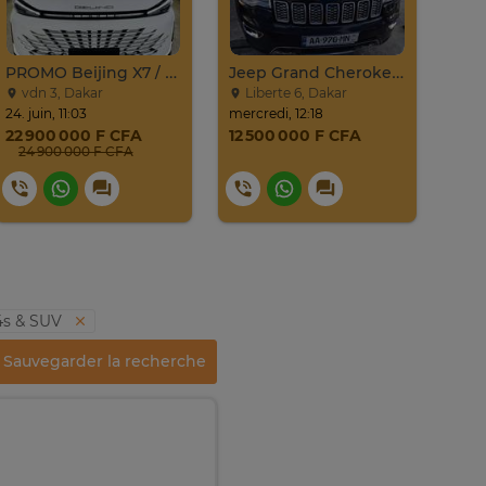
PROMO Beijing X7 / 2025
Jeep Grand Cherokee Overland 2019 À Vendre
vdn 3, Dakar
Liberte 6, Dakar
24. juin, 11:03
mercredi, 12:18
22 900 000 F CFA
12 500 000 F CFA
24 900 000 F CFA
4s & SUV
Sauvegarder la recherche