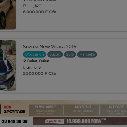
17. juil., 14:11
6 000 000 F Cfa
Suzuki New Vitara 2016
D'occasion
Suzuki
2016
Manuelle
Dakar, Dakar
1. juil., 10:19
5 500 000 F Cfa