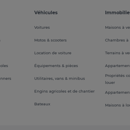
Véhicules
Immobilie
Voitures
Maisons à v
a
Motos & scooters
Chambres à 
Location de voiture
Terrains à v
soles
Équipements & pièces
Appartemen
Propriétés c
anners
Utilitaires, vans & minibus
louer
Engins agricoles et de chantier
Appartement
Bateaux
Maisons à lo