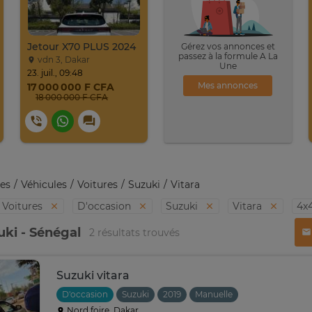
Jetour X70 PLUS 2024
Gérez vos annonces et
passez à la formule A La
vdn 3, Dakar
Une
23. juil., 09:48
Mes annonces
17 000 000 F CFA
18 000 000 F CFA
es
Véhicules
Voitures
Suzuki
Vitara
Voitures
D'occasion
Suzuki
Vitara
4x
uki - Sénégal
2 résultats trouvés
Suzuki vitara
D'occasion
Suzuki
2019
Manuelle
Nord foire, Dakar