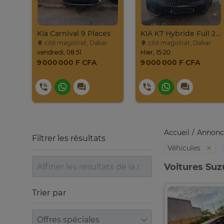
Jeep Grand Cherokee Overland 2019 À Vendre
Kia Carnival 9 Places
KIA K7 Hybride Full 2017
cité magistrat, Dakar
cité magistrat, Dakar
vendredi, 08:51
Hier, 15:20
9 000 000 F CFA
9 000 000 F CFA
Accueil
Annonc
Filtrer les résultats
Véhicules
Voitures Suz
Trier par
Trier par