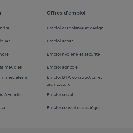
r
Offres d'emploi
endre
Emploi graphisme et design
louer
Emploi achat
endre
Emploi hygiène et sécurité
ts meublés
Emploi agricole
ommerciales à
Emploi BTP, construction et
architecture
s à vendre
Emploi social
uer
Emploi conseil et stratégie