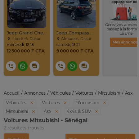
apparaisse ici 
Gérez vos annonce
passez à la formu
Jeep Grand Cherokee Overland 2019 À Vendre
Jeep Compass SUV Noir Essence Automatique
La Une
Liberte 6, Dakar
Almadies, Dakar
Mes annonce
mercredi, 12:18
samedi, 13:21
12 500 000 F CFA
9 000 000 F CFA
Accueil
Annonces
Véhicules
Voitures
Mitsubishi
Asx
Véhicules
Voitures
D'occasion
Mitsubishi
Asx
4x4s & SUV
Voitures Mitsubishi - Sénégal
2 résultats trouvés