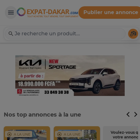
Publier une annonce
Expat-Dakar
Té
Nos top annonces à la une
Voulez-vous q
A LA UNE
A LA UNE
votre annonc