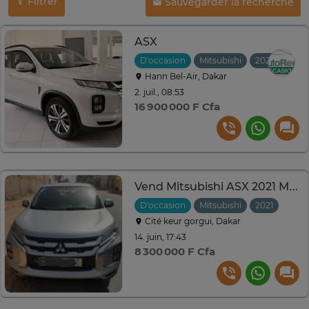
Filtrer
Sauvegarder la recherche
ASX
D'occasion
Mitsubishi
2024
Aut
Hann Bel-Air, Dakar
2. juil., 08:53
16 900 000 F Cfa
Vend Mitsubishi ASX 2021 Manuelle
D'occasion
Mitsubishi
2021
Manu
Cité keur gorgui, Dakar
14. juin, 17:43
8 300 000 F Cfa