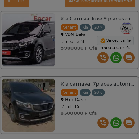
Filtrer
Sauvegarder la recherche
Kia Carnival luxe 9 places diesel 2017
Venant
Kia
2017
Automatique
VDN, Dakar
Vendeur vérifié
samedi, 15:41
8 900 000 F Cfa
9 800 000 F Cfa
Kia carnaval 7places automatique diesel
Venant
Kia
2016
Automatique
Hlm, Dakar
17. juil., 11:51
8 500 000 F Cfa