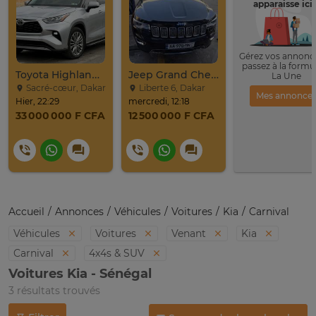
apparaisse ici 
Gérez vos annonce
passez à la formu
Toyota Highlander Platinium 2023
Jeep Grand Cherokee Overland 2019 À Vendre
La Une
Sacré-cœur, Dakar
Liberte 6, Dakar
Mes annonce
Hier, 22:29
mercredi, 12:18
33 000 000 F CFA
12 500 000 F CFA
Accueil
Annonces
Véhicules
Voitures
Kia
Carnival
Véhicules
Voitures
Venant
Kia
Carnival
4x4s & SUV
Voitures Kia - Sénégal
3 résultats trouvés