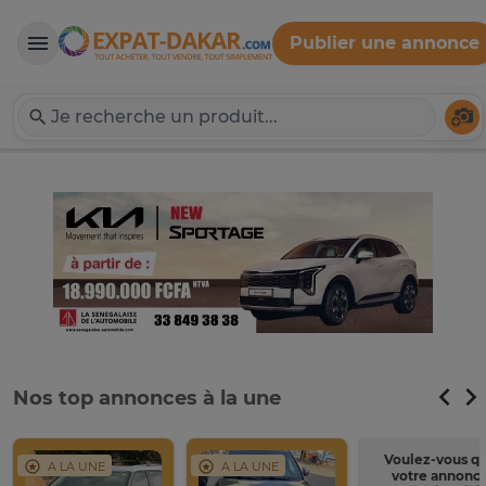
Publier une annonce
Expat-Dakar
Té
Nos top annonces à la une
Voulez-vous q
A LA UNE
A LA UNE
votre annonc