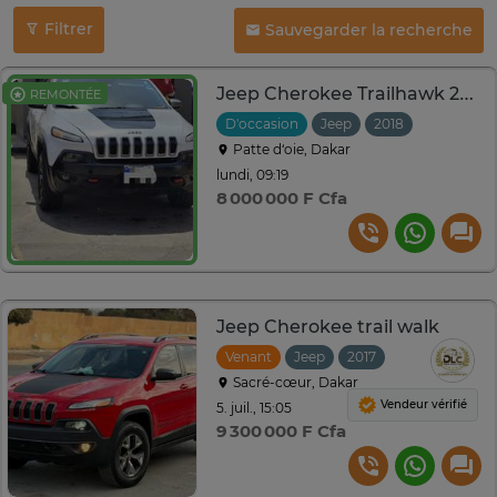
Filtrer
Sauvegarder la recherche
Jeep Cherokee Trailhawk 2018
REMONTÉE
D'occasion
Jeep
2018
Automati
Patte d‘oie, Dakar
lundi, 09:19
8 000 000 F Cfa
Jeep Cherokee trail walk
Venant
Jeep
2017
Automatique
Sacré-cœur, Dakar
Vendeur vérifié
5. juil., 15:05
9 300 000 F Cfa