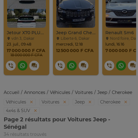
Jetour X70 PLUS 2024
Jeep Grand Cherokee Overland 2019 À Vendre
Renault Sm6
vdn 3, Dakar
Liberte 6, Dakar
Nord foire, Dak
23. juil., 09:48
mercredi, 12:18
lundi, 16:16
17 000 000 F CFA
12 500 000 F CFA
7 000 000 F C
18 000 000 F CFA
Accueil
Annonces
Véhicules
Voitures
Jeep
Cherokee
Véhicules
Voitures
Jeep
Cherokee
4x4s & SUV
Page 2 résultats pour Voitures Jeep -
Sénégal
34 résultats trouvés