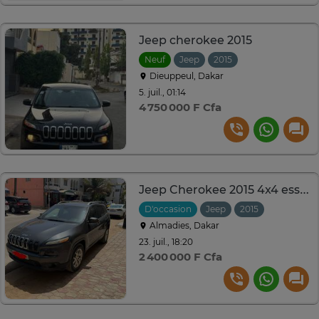
Jeep cherokee 2015
Neuf
Jeep
2015
Automatique
Dieuppeul, Dakar
5. juil., 01:14
4 750 000 F Cfa
Jeep Cherokee 2015 4x4 essence - culasse à changer
D'occasion
Jeep
2015
Automati
Almadies, Dakar
23. juil., 18:20
2 400 000 F Cfa