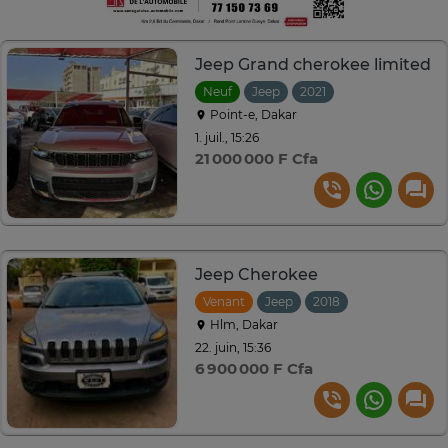
Jeep Grand cherokee limited
Neuf
Jeep
2021
Automatique
Point-e, Dakar
1. juil., 15:26
21 000 000 F Cfa
Jeep Cherokee
Venant
Jeep
2018
Automatique
Hlm, Dakar
22. juin, 15:36
6 900 000 F Cfa