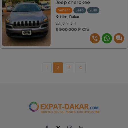
Jeep cherokee
Venant
Jeep
2018
Automatique
Hlm, Dakar
22. juin, 13:11
6 900 000 F Cfa
1
2
3
4