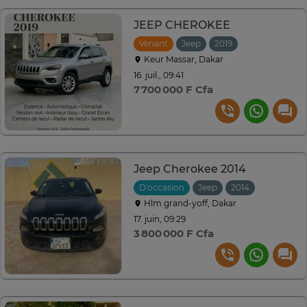
JEEP CHEROKEE
Venant
Jeep
2019
Automatique
Keur Massar, Dakar
16. juil., 09:41
7 700 000 F Cfa
Jeep Cherokee 2014
D'occasion
Jeep
2014
Automati
Hlm grand-yoff, Dakar
17. juin, 09:29
3 800 000 F Cfa