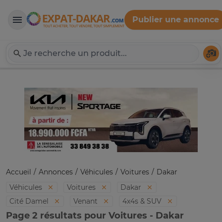
Publier une annonce
Expat-Dakar
Té
Accueil
Annonces
Véhicules
Voitures
Dakar
Véhicules
Voitures
Dakar
Cité Damel
Venant
4x4s & SUV
Page 2 résultats pour Voitures - Dakar