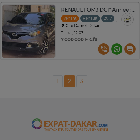
RENAULT QM3 DCI* Année : *2017*
Venant
Renault
2017
Automatiq
Cité Damel, Dakar
11. mai, 12:07
7 000 000 F Cfa
1
2
3