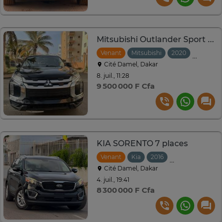
Mitsubishi Outlander Sport 2020🇺🇸
Venant
Mitsubishi
2020
Automat
Cité Damel, Dakar
8. juil., 11:28
9 500 000 F Cfa
KIA SORENTO 7 places
Venant
Kia
2016
Automatique
Cité Damel, Dakar
4. juil., 19:41
8 300 000 F Cfa