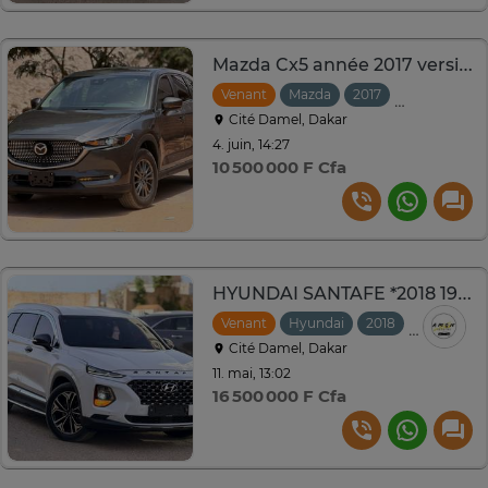
Mazda Cx5 année 2017 version 4/4
Venant
Mazda
2017
Automatiqu
Cité Damel, Dakar
4. juin, 14:27
10 500 000 F Cfa
HYUNDAI SANTAFE *2018 19* 5places
Venant
Hyundai
2018
Automati
Cité Damel, Dakar
11. mai, 13:02
16 500 000 F Cfa