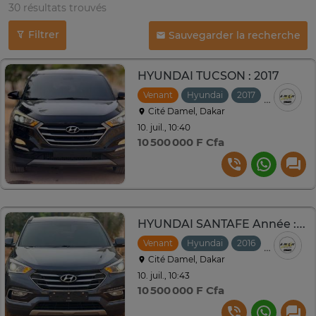
30 résultats trouvés
Filtrer
Sauvegarder la recherche
HYUNDAI TUCSON : 2017
Venant
Hyundai
2017
Automati
Cité Damel, Dakar
10. juil., 10:40
10 500 000 F Cfa
HYUNDAI SANTAFE Année : 2016-2017
Venant
Hyundai
2016
Automati
Cité Damel, Dakar
10. juil., 10:43
10 500 000 F Cfa