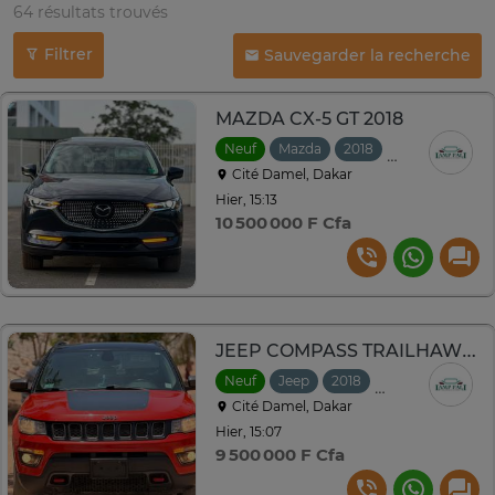
64 résultats trouvés
Filtrer
Sauvegarder la recherche
MAZDA CX-5 GT 2018
Neuf
Mazda
2018
Automatique
Cité Damel, Dakar
Hier, 15:13
10 500 000 F Cfa
JEEP COMPASS TRAILHAWK 2018
Neuf
Jeep
2018
Automatique
Cité Damel, Dakar
Hier, 15:07
9 500 000 F Cfa