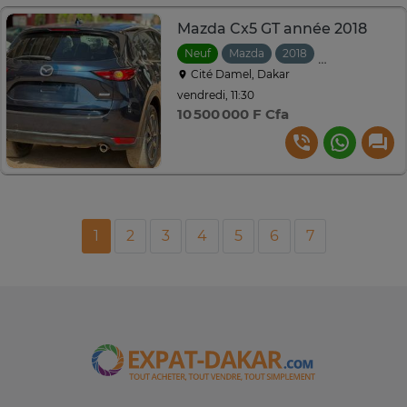
Mazda Cx5 GT année 2018
Neuf
Mazda
2018
Automatique
Cité Damel, Dakar
vendredi, 11:30
10 500 000 F Cfa
1
2
3
4
5
6
7