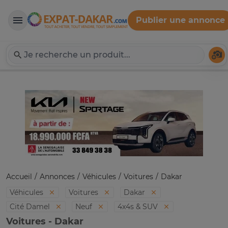
Publier une annonce
Expat-Dakar
Té
Accueil
Annonces
Véhicules
Voitures
Dakar
Véhicules
Voitures
Dakar
Cité Damel
Neuf
4x4s & SUV
Voitures - Dakar