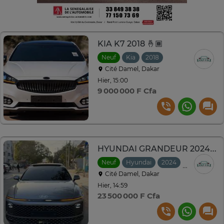
KIA K7 2018 🤞🏾
Neuf
Kia
2018
Cité Damel, Dakar
Hier, 15:00
9 000 000 F Cfa
HYUNDAI GRANDEUR 2024🎉👀
Neuf
Hyundai
2024
Automatiqu
Cité Damel, Dakar
Hier, 14:59
23 500 000 F Cfa