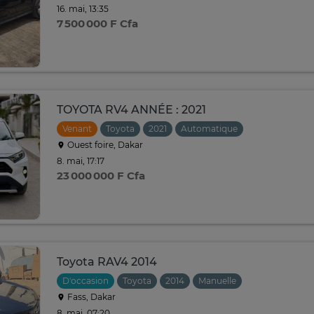
16. mai, 13:35
7 500 000 F Cfa
TOYOTA RV4 ANNÉE : 2021
Venant
Toyota
2021
Automatique
Ouest foire, Dakar
8. mai, 17:17
23 000 000 F Cfa
Toyota RAV4 2014
D'occasion
Toyota
2014
Manuelle
Fass, Dakar
8. mai, 07:20