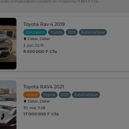
 avec climatisation coûtent en moyenne 11.8M F Cfa.
Toyota Rav 4 2019
D'occasion
Toyota
2019
Automatique
Dakar, Dakar
3. juin, 02:19
8 500 000 F Cfa
Toyota RAV4 2021
Venant
Toyota
2021
Automatique
Dakar, Dakar
30. mai, 11:28
17 000 000 F Cfa