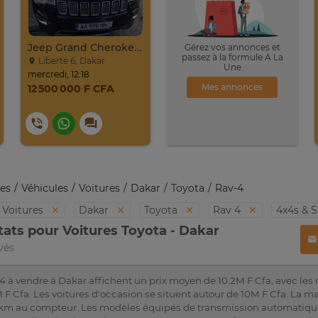
Jeep Grand Cherokee Overland 2019 À Vendre
Gérez vos annonces et
passez à la formule A La
Liberte 6, Dakar
Une
mercredi, 12:18
Mes annonces
12 500 000 F CFA
es
Véhicules
Voitures
Dakar
Toyota
Rav-4
Voitures
Dakar
Toyota
Rav 4
4x4s & 
tats pour Voitures Toyota - Dakar
vés
4 à vendre à Dakar affichent un prix moyen de 10.2M F Cfa, avec les
 F Cfa. Les voitures d'occasion se situent autour de 10M F Cfa. La ma
 km au compteur. Les modèles équipés de transmission automatique 