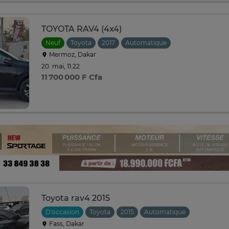
TOYOTA RAV4 (4x4)
Neuf
Toyota
2017
Automatique
Mermoz, Dakar
20. mai, 11:22
11 700 000 F Cfa
Toyota rav4 2015
D'occasion
Toyota
2015
Automatique
Fass, Dakar