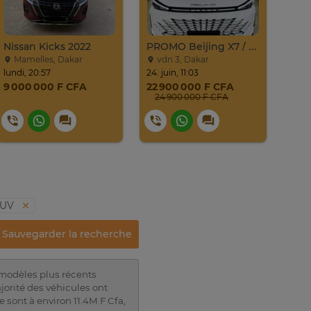
Nissan Kicks 2022
PROMO Beijing X7 / 2025
Mamelles, Dakar
vdn 3, Dakar
Gu
lundi, 20:57
24. juin, 11:03
20. ju
9 000 000 F CFA
22 900 000 F CFA
4 8
24 900 000 F CFA
SUV
Sauvegarder la recherche
 modèles plus récents
jorité des véhicules ont
sont à environ 11.4M F Cfa,