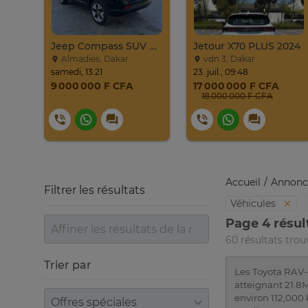
HYUNDAI SONATA 2016
Jeep Compass SUV Noir Essence Automatique
Jetour X70 PLUS 2024
Almadies, Dakar
vdn 3, Dakar
samedi, 13:21
23. juil., 09:48
9 000 000 F CFA
17 000 000 F CFA
18 000 000 F CFA
Accueil
Annonc
Filtrer les résultats
Véhicules
Page 4 résul
60 résultats trou
Trier par
Les Toyota RAV-
atteignant 21.8M
Trier par
environ 112,000