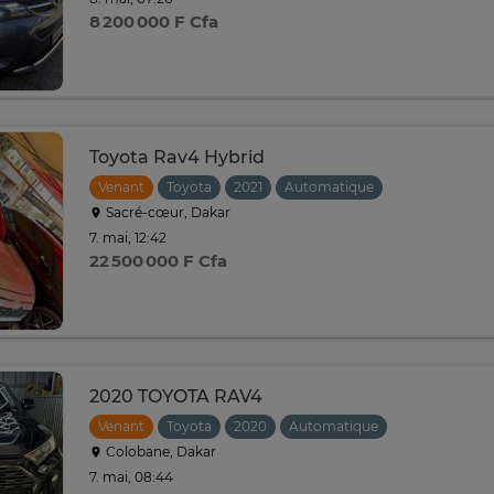
8 200 000 F Cfa
Toyota Rav4 Hybrid
Venant
Toyota
2021
Automatique
Sacré-cœur, Dakar
7. mai, 12:42
22 500 000 F Cfa
2020 TOYOTA RAV4
Venant
Toyota
2020
Automatique
Colobane, Dakar
7. mai, 08:44