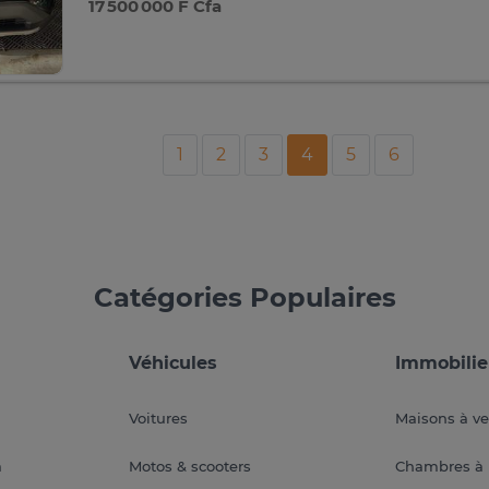
17 500 000 F Cfa
1
2
3
4
5
6
Catégories Populaires
Véhicules
Immobilie
Voitures
Maisons à v
a
Motos & scooters
Chambres à 