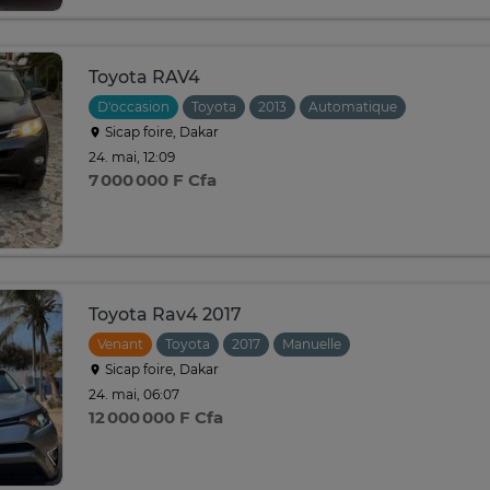
Toyota RAV4
D'occasion
Toyota
2013
Automatique
Sicap foire, Dakar
24. mai, 12:09
7 000 000 F Cfa
Toyota Rav4 2017
Venant
Toyota
2017
Manuelle
Sicap foire, Dakar
24. mai, 06:07
12 000 000 F Cfa