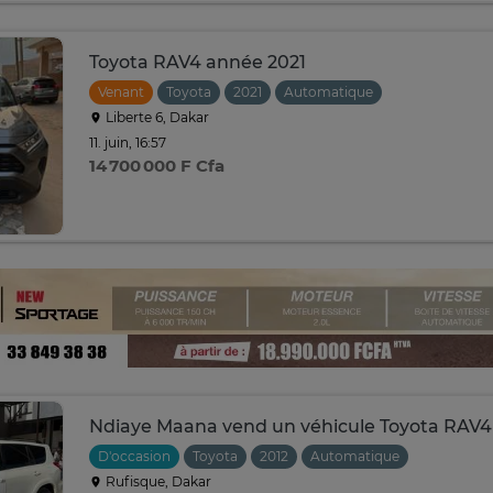
Toyota RAV4 année 2021
Venant
Toyota
2021
Automatique
Liberte 6, Dakar
11. juin, 16:57
14 700 000 F Cfa
Ndiaye Maana vend un véhicule Toyota RAV4
D'occasion
Toyota
2012
Automatique
Rufisque, Dakar