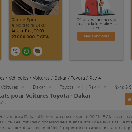
Range Sport
Gérez vos annonces et
passez à la formule A La
Nord foire, Dakar
Une
Aujourd'hui, 00:09
Mes annonces
23 000 000 F CFA
es
Véhicules
Voitures
Dakar
Toyota
Rav-4
Voitures
Dakar
Toyota
Rav 4
4x4s & 
tats pour Voitures Toyota - Dakar
vés
4 à vendre à Dakar affichent un prix moyen de 10.2M F Cfa, avec les
 F Cfa. Les voitures d'occasion se situent autour de 10M F Cfa. La ma
 km au compteur. Les modèles équipés de transmission automatique 