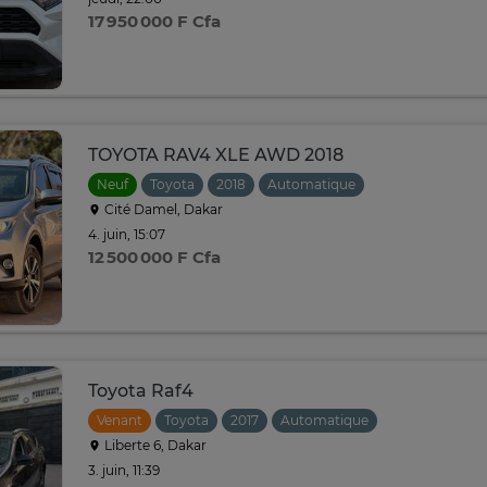
17 950 000 F Cfa
TOYOTA RAV4 XLE AWD 2018
Neuf
Toyota
2018
Automatique
Cité Damel, Dakar
4. juin, 15:07
12 500 000 F Cfa
Toyota Raf4
Venant
Toyota
2017
Automatique
Liberte 6, Dakar
3. juin, 11:39