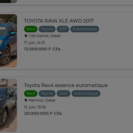
TOYOTA RAV4 XLE AWD 2017
Neuf
Toyota
2017
Automatique
Cité Damel, Dakar
17. juin, 14:10
12 500 000 F Cfa
Toyota Rav4 essence automatique
Neuf
Toyota
2020
Automatique
Mermoz, Dakar
13. juin, 19:56
20 000 000 F Cfa