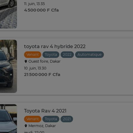
11. juin, 13:35
4 500 000 F Cfa
toyota rav 4 hybride 2022
Venant
Toyota
2022
Automatique
Ouest foire, Dakar
10. juin, 13:30
21 500 000 F Cfa
Toyota Rav 4 2021
Venant
Toyota
2021
Mermoz, Dakar
jeudi, 22:00