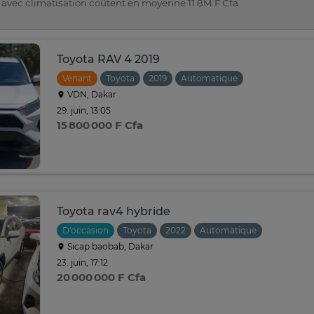
 avec climatisation coûtent en moyenne 11.8M F Cfa.
Toyota RAV 4 2019
Venant
Toyota
2019
Automatique
VDN, Dakar
29. juin, 13:05
15 800 000 F Cfa
Toyota rav4 hybride
D'occasion
Toyota
2022
Automatique
Sicap baobab, Dakar
23. juin, 17:12
20 000 000 F Cfa