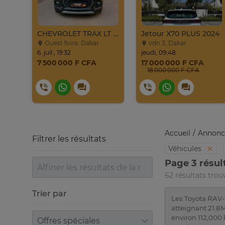
CHEVROLET SPARK 2017
CHEVROLET TRAX LT 2017
Jetour X70 PLUS 2024
Ouest foire, Dakar
vdn 3, Dakar
6. juil., 19:32
jeudi, 09:48
7 500 000 F CFA
17 000 000 F CFA
18 000 000 F CFA
Accueil
Annonc
Filtrer les résultats
Véhicules
Page 3 résul
62 résultats trou
Trier par
Les Toyota RAV-
atteignant 21.8M
Trier par
environ 112,000