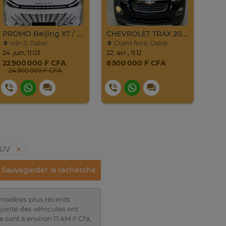
PROMO Beijing X7 / 2025
CHEVROLET TRAX 2016
vdn 3, Dakar
Ouest foire, Dakar
Al
24. juin, 11:03
22. avr., 11:12
samed
22 900 000 F CFA
6 500 000 F CFA
9 0
24 900 000 F CFA
SUV
Sauvegarder la recherche
 modèles plus récents
jorité des véhicules ont
sont à environ 11.4M F Cfa,