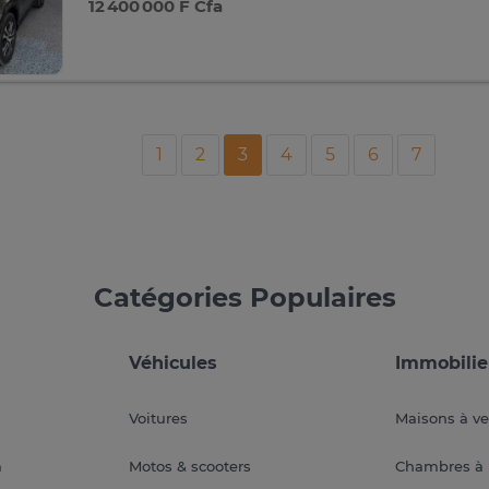
12 400 000 F Cfa
1
2
3
4
5
6
7
Catégories Populaires
Véhicules
Immobilie
Voitures
Maisons à v
a
Motos & scooters
Chambres à 