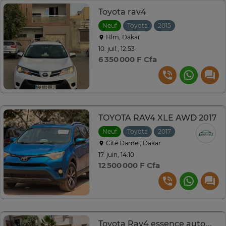
Toyota rav4
Neuf
Toyota
2015
Automatique
Hlm, Dakar
10. juil., 12:53
6 350 000 F Cfa
TOYOTA RAV4 XLE AWD 2017
Neuf
Toyota
2017
Automatique
Cité Damel, Dakar
17. juin, 14:10
12 500 000 F Cfa
Toyota Rav4 essence automatique