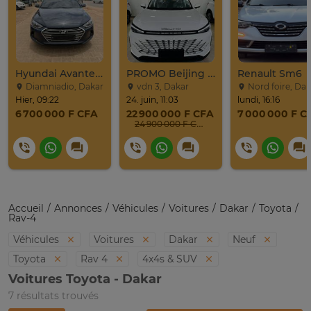
Hyundai Avante 2017
PROMO Beijing X7 / 2025
Renault Sm6
Diamniadio, Dakar
vdn 3, Dakar
Nord foire, Dak
Hier, 09:22
24. juin, 11:03
lundi, 16:16
6 700 000 F CFA
22 900 000 F CFA
7 000 000 F C
24 900 000 F CFA
Accueil
Annonces
Véhicules
Voitures
Dakar
Toyota
Rav-4
Véhicules
Voitures
Dakar
Neuf
Toyota
Rav 4
4x4s & SUV
Voitures Toyota - Dakar
7 résultats trouvés