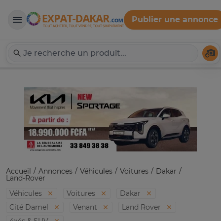
Publier une annonce
Expat-Dakar
Té
Accueil
Annonces
Véhicules
Voitures
Dakar
Land-Rover
Véhicules
Voitures
Dakar
Cité Damel
Venant
Land Rover