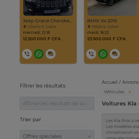
PROMO Beijing X7 / 2025
Jeep Grand Cherokee Overland 2019 À Vendre
BMW X4 2019
Liberte 6, Dakar
Médina, Dakar
mercredi, 12:18
mardi, 16:22
12 500 000 F CFA
23 500 000 F CFA
Accueil
Annonc
Filtrer les résultats
Véhicules
Voitures Kia
Trier par
Les Kia Rios à 
Les modèles ave
climatisation so
Trier par
vitres électriq