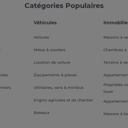
Catégories Populaires
Véhicules
Immobilie
Voitures
Maisons à v
a
Motos & scooters
Chambres à 
Location de voiture
Terrains à v
soles
Équipements & pièces
Appartemen
Propriétés c
anners
Utilitaires, vans & minibus
louer
Engins agricoles et de chantier
Appartement
Bateaux
Maisons à lo