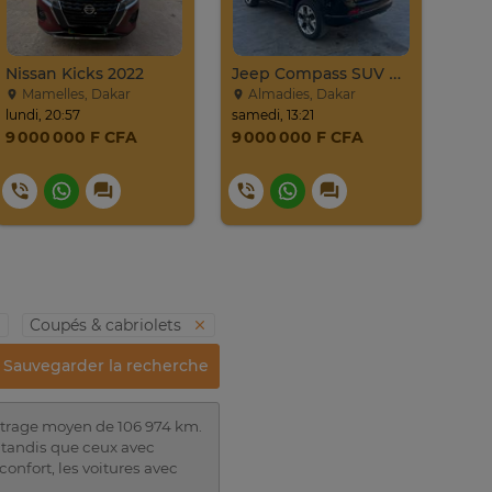
Nissan Kicks 2022
Jeep Compass SUV Noir Essence Automatique
Mamelles, Dakar
Almadies, Dakar
Gu
lundi, 20:57
samedi, 13:21
20. ju
9 000 000 F CFA
9 000 000 F CFA
4 8
Coupés & cabriolets
Sauvegarder la recherche
métrage moyen de 106 974 km.
tandis que ceux avec
onfort, les voitures avec