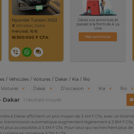
Hyundai Tucson 2022
Gérez vos annonces et
passez à la formule A La
Almadies, Dakar
Une
mercredi, 16:16
Mes annonces
16 500 000 F CFA
es
Véhicules
Voitures
Dakar
Kia
Rio
Voitures
Dakar
D'occasion
Kia
Rio
 - Dakar
1 résultats trouvés
vendre à Dakar affichent un prix moyen de 3.4M F Cfa, avec un kilo
c transmission automatique augmentent légèrement à 3.8M F Cfa, 
nt plus accessibles à 3.3M F Cfa. Pour ceux qui recherchent plus de c
ues coûtent en moyenne 3.7M F Cfa.