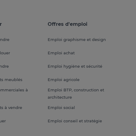
r
Offres d'emploi
endre
Emploi graphisme et design
louer
Emploi achat
endre
Emploi hygiène et sécurité
ts meublés
Emploi agricole
ommerciales à
Emploi BTP, construction et
architecture
s à vendre
Emploi social
uer
Emploi conseil et stratégie