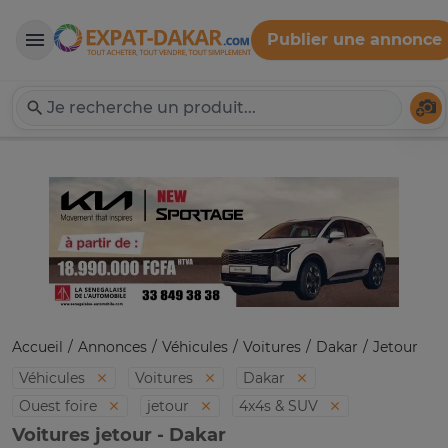
Publier une annonce
Expat-Dakar
Té
Accueil
Annonces
Véhicules
Voitures
Dakar
Jetour
Véhicules
Voitures
Dakar
Ouest foire
jetour
4x4s & SUV
Voitures jetour - Dakar