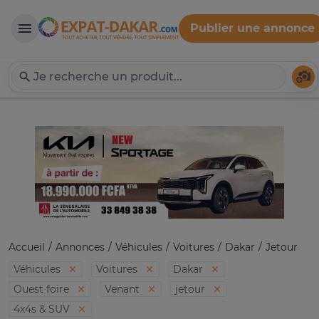
Publier une annonce
Expat-Dakar
Té
Accueil
Annonces
Véhicules
Voitures
Dakar
Jetour
Véhicules
Voitures
Dakar
Ouest foire
Venant
jetour
4x4s & SUV