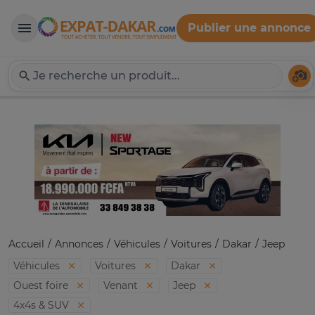
Publier une annonce
Expat-Dakar
Té
Accueil
Annonces
Véhicules
Voitures
Dakar
Jeep
Véhicules
Voitures
Dakar
Ouest foire
Venant
Jeep
4x4s & SUV