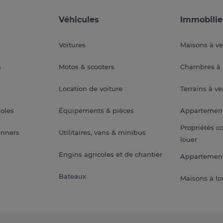
Véhicules
Immobilie
Voitures
Maisons à v
a
Motos & scooters
Chambres à 
Location de voiture
Terrains à v
soles
Équipements & pièces
Appartemen
Propriétés c
anners
Utilitaires, vans & minibus
louer
Engins agricoles et de chantier
Appartement
Bateaux
Maisons à lo