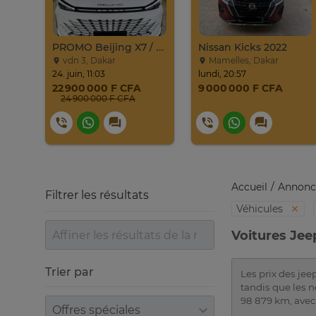
Jeep Compass SUV Noir Essence Automatique
PROMO Beijing X7 / 2025
Nissan Kicks 2022
vdn 3, Dakar
Mamelles, Dakar
24. juin, 11:03
lundi, 20:57
22 900 000 F CFA
9 000 000 F CFA
24 900 000 F CFA
Accueil
Annonc
Filtrer les résultats
Véhicules
Voitures Jee
Trier par
Les prix des jee
tandis que les 
98 879 km, ave
Trier par