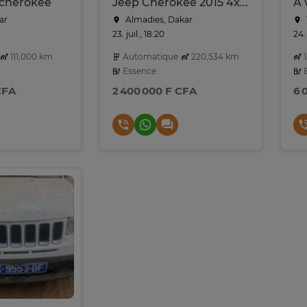
 cherokee
Jeep Cherokee 2015 4x4 essence - culasse à changer
À 
ar
Almadies, Dakar
23. juil., 18:20
24.
111,000 km
Automatique
220,534 km
1
Essence
E
CFA
2 400 000 F CFA
6 