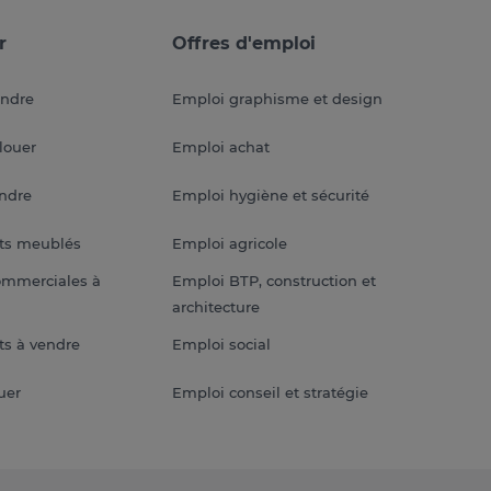
r
Offres d'emploi
endre
Emploi graphisme et design
louer
Emploi achat
endre
Emploi hygiène et sécurité
ts meublés
Emploi agricole
ommerciales à
Emploi BTP, construction et
architecture
s à vendre
Emploi social
uer
Emploi conseil et stratégie