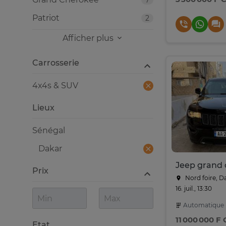
7
Patriot
2
Afficher plus
Carrosserie
4x4s & SUV
Lieux
Sénégal
Dakar
Prix
Nord foire, D
16. juil., 13:30
Automatique
11 000 000 F
Etat