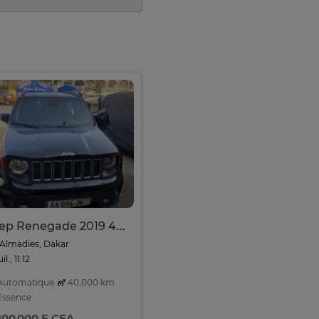
Jeep Renegade 2019 4x4
Almadies, Dakar
uil., 11:12
utomatique
40,000 km
ssence
800 000 F CFA