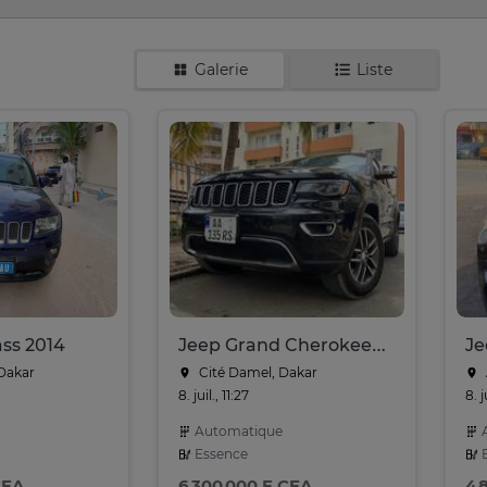
Galerie
Liste
ss 2014
Jeep Grand Cherokee🇺🇸
Dakar
Cité Damel, Dakar
8. juil., 11:27
8. j
Automatique
A
Essence
E
CFA
6 300 000 F CFA
4 