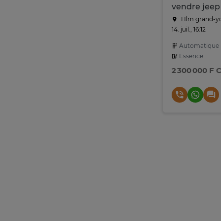
Hlm grand-yo
14. juil., 16:12
Automatique
Essence
2 300 000 F 