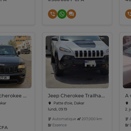
Jeep grand cherokee 2018
Jeep Cherokee Trailhawk 2018
akar
Patte d‘oie, Dakar
lundi, 09:19
2. j
Automatique
207,000 km
A
Essence
E
 CFA