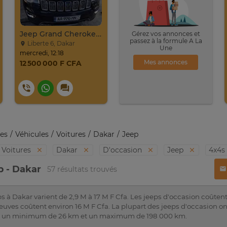
Jeep Grand Cherokee Overland 2019 À Vendre
Gérez vos annonces et
passez à la formule A La
Liberte 6, Dakar
Une
mercredi, 12:18
Mes annonces
12 500 000 F CFA
es
Véhicules
Voitures
Dakar
Jeep
Voitures
Dakar
D'occasion
Jeep
4x4s
p - Dakar
57 résultats trouvés
ps à Dakar varient de 2,9 M à 17 M F Cfa. Les jeeps d'occasion coûte
neuves coûtent environ 16 M F Cfa. La plupart des jeeps d'occasion 
c un minimum de 26 km et un maximum de 198 000 km.