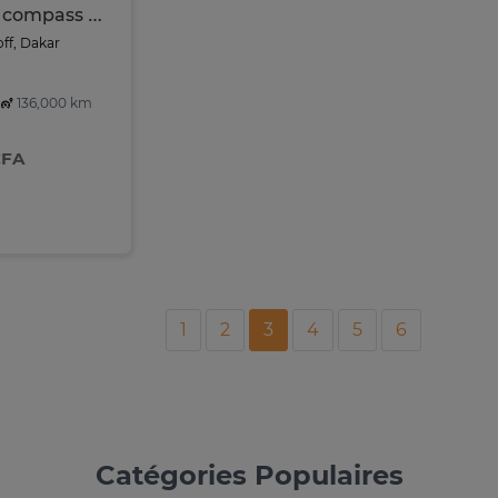
vendre jeep compass 2009
ff, Dakar
136,000 km
CFA
1
2
3
4
5
6
Catégories Populaires