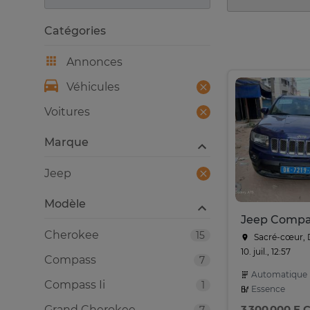
Catégories
Annonces
Véhicules
Voitures
Marque
Jeep
Modèle
Jeep Compa
Cherokee
15
Sacré-cœur, 
10. juil., 12:57
Compass
7
Automatique
Compass Ii
1
Essence
3 300 000 F 
Grand Cherokee