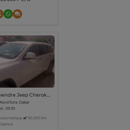
A vendre Jeep Cherokee
Nord foire, Dakar
uil., 09:39
utomatique
110,000 km
ssence