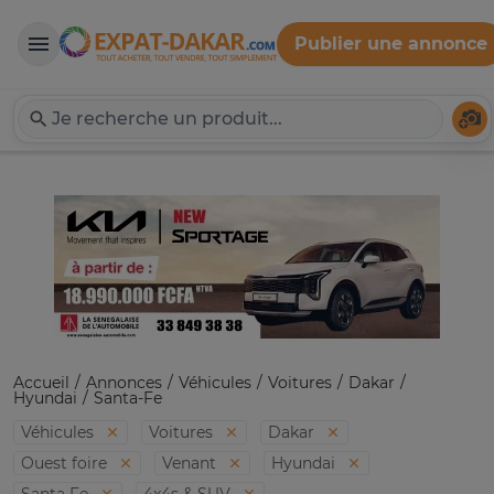
Publier une annonce
Expat-Dakar
Té
Accueil
Annonces
Véhicules
Voitures
Dakar
Hyundai
Santa-Fe
Véhicules
Voitures
Dakar
Ouest foire
Venant
Hyundai