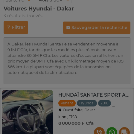
Santa Fe
4x4s & SUV
Voitures Hyundai - Dakar
3 résultats trouvés
Filtrer
Sauvegarder la recherche
À Dakar, les Hyundai Santa Fe se vendent en moyenne à
9.1M F Cfa, tandis que les modèles plus récents peuvent
atteindre 30.5M F Cfa. Les voitures d'occasion affichent un
prix moyen de 9M F Cfa avec un kilométrage moyen de 109
566 km. La plupart sont équipées de la transmission
automatique et de la climatisation.
HUNDAÏ SANTAFE SPORT ANNEE 2018
Venant
Hyundai
2018
Automati
Ouest foire, Dakar
lundi, 17:18
8 000 000 F Cfa