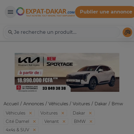
Publier une annonce
Expat-Dakar
Té
Accueil
Annonces
Véhicules
Voitures
Dakar
Bmw
Véhicules
Voitures
Dakar
Cité Damel
Venant
BMW
4x4s & SUV