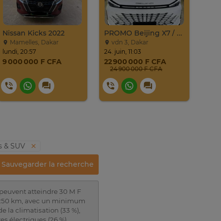
Nissan Kicks 2022
PROMO Beijing X7 / 2025
Mamelles, Dakar
vdn 3, Dakar
Al
lundi, 20:57
24. juin, 11:03
samed
9 000 000 F CFA
22 900 000 F CFA
9 0
24 900 000 F CFA
s & SUV
Sauvegarder la recherche
peuvent atteindre 30 M F
96 250 km, avec un minimum
a climatisation (33 %),
res électriques (26 %).