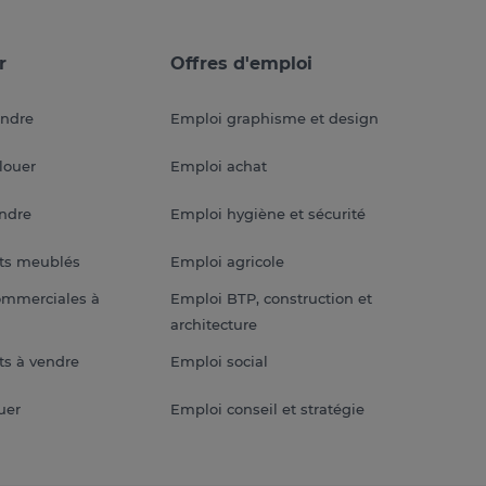
r
Offres d'emploi
endre
Emploi graphisme et design
louer
Emploi achat
endre
Emploi hygiène et sécurité
ts meublés
Emploi agricole
ommerciales à
Emploi BTP, construction et
architecture
s à vendre
Emploi social
uer
Emploi conseil et stratégie