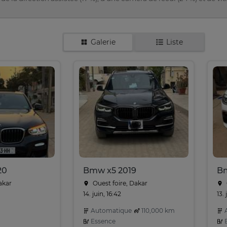
Galerie
Liste
20
Bmw x5 2019
B
akar
Ouest foire, Dakar
14. juin, 16:42
13. 
Automatique
110,000 km
A
Essence
E