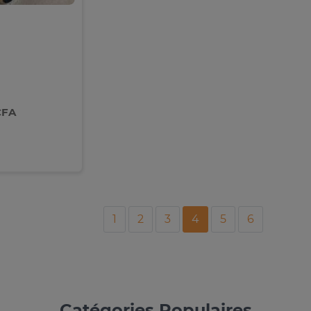
CFA
1
2
3
4
5
6
Catégories Populaires