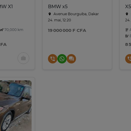
MW X1
BMW x5
X5
Avenue Bourguiba, Dakar
24. mai, 12:20
24.
70,000 km
19 000 000 F CFA
A
E
CFA
8 