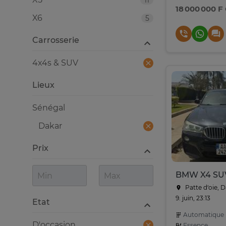
11
18 000 000 F
X6
5
Carrosserie
4x4s & SUV
Lieux
Sénégal
Dakar
Prix
Patte d‘oie, 
9. juin, 23:13
Etat
Automatique
D'occasion
Essence