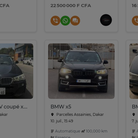
 CFA
22 500 000 F CFA
16
BMW X4 SUV coupé xdrive faible consommation
BMW x5
Dakar
Parcelles Assainies, Dakar
10. juil., 15:49
7. 
Automatique
100,000 km
A
Essence
E