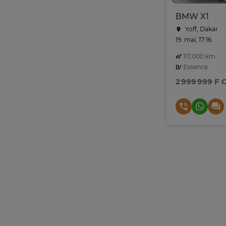
BMW X1
Yoff, Dakar
19. mai, 17:16
117,000 km
Essence
2 999 999 F 