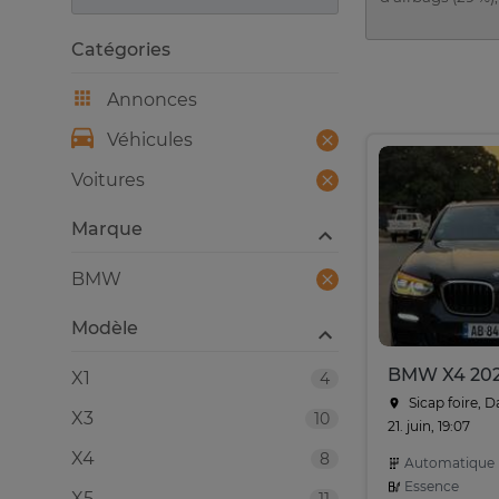
Catégories
Annonces
Véhicules
Voitures
Marque
BMW
Modèle
BMW X4 20
X1
4
Sicap foire, D
X3
10
21. juin, 19:07
X4
8
Automatique
Essence
X5