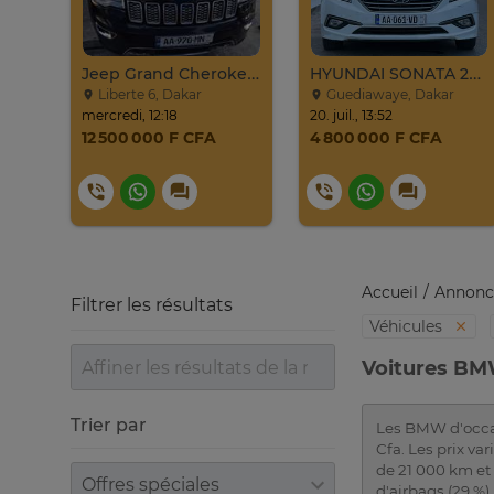
Jeep Compass SUV Noir Essence Automatique
Jeep Grand Cherokee Overland 2019 À Vendre
HYUNDAI SONATA 2016
Liberte 6, Dakar
Guediawaye, Dakar
mercredi, 12:18
20. juil., 13:52
12 500 000 F CFA
4 800 000 F CFA
Accueil
Annonc
Filtrer les résultats
Véhicules
Voitures BM
Trier par
Les BMW d'occas
Cfa. Les prix v
de 21 000 km et
Trier par
d'airbags (29 %),