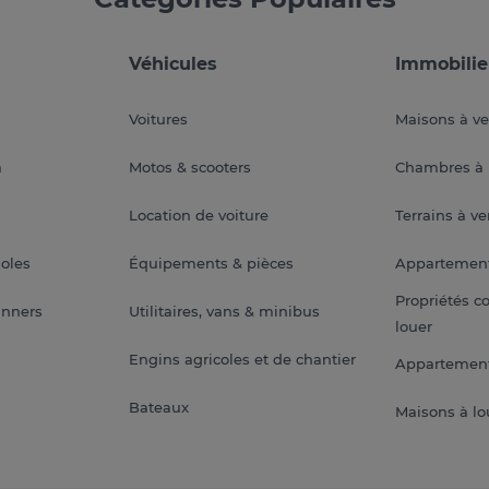
Véhicules
Immobilie
Voitures
Maisons à v
a
Motos & scooters
Chambres à 
Location de voiture
Terrains à v
soles
Équipements & pièces
Appartemen
Propriétés c
anners
Utilitaires, vans & minibus
louer
Engins agricoles et de chantier
Appartement
Bateaux
Maisons à lo