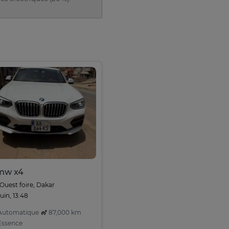
mw x4
Ouest foire, Dakar
juin, 13:48
utomatique
87,000 km
ssence