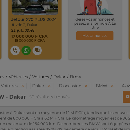
Jetour X70 PLUS 2024
Gérez vos annonces et
passez à la formule A La
vdn 3, Dakar
Une
23. juil., 09:48
Mes annonces
17 000 000 F CFA
18 000 000 F CFA
es
Véhicules
Voitures
Dakar
Bmw
Voitures
Dakar
D'occasion
BMW
4x4
W - Dakar
56 résultats trouvés
ion à Dakar sont en moyenne de 12 M F Cfa, tandis que les neuves 
arient de 800 000 F Cfa à 62 M F Cfa. Le kilométrage moyen est de 
 un maximum de 164 000 km. De nombreuses BMW sont équipées de l
 de la direction assistée (17 %), d'une caméra de recul (24 %) et de vit