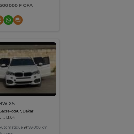
 500 000 F CFA
MW X5
Sacré-cœur, Dakar
uil., 13:04
utomatique
99,000 km
ssence