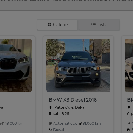
Galerie
Liste
BMW X3 Diesel 2016
kar
Patte d‘oie, Dakar
11. juil., 19:26
6. j
49,000 km
Automatique
91,000 km
A
Diesel
E