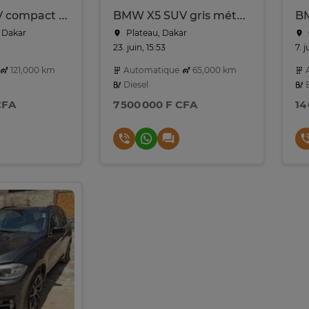
BMW X1 SUV compact noir performant et élégant
BMW X5 SUV gris métallisé spacieux et performant
BM
 Dakar
Plateau, Dakar
23. juin, 15:53
7. j
121,000 km
Automatique
65,000 km
A
Diesel
E
CFA
7 500 000 F CFA
14