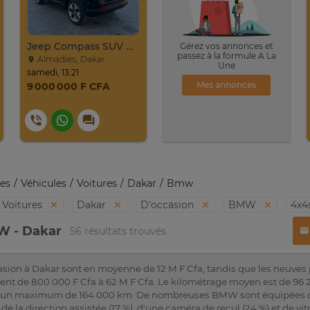
Jeep Compass SUV Noir Essence Automatique
Gérez vos annonces et
passez à la formule A La
Almadies, Dakar
Une
samedi, 13:21
Mes annonces
9 000 000 F CFA
es
Véhicules
Voitures
Dakar
Bmw
Voitures
Dakar
D'occasion
BMW
4x4
W - Dakar
56 résultats trouvés
ion à Dakar sont en moyenne de 12 M F Cfa, tandis que les neuves 
arient de 800 000 F Cfa à 62 M F Cfa. Le kilométrage moyen est de 
 un maximum de 164 000 km. De nombreuses BMW sont équipées de l
 de la direction assistée (17 %), d'une caméra de recul (24 %) et de vit