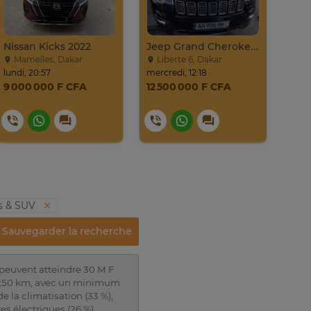
Nissan Kicks 2022
Jeep Grand Cherokee Overland 2019 À Vendre
Mamelles, Dakar
Liberte 6, Dakar
Gu
lundi, 20:57
mercredi, 12:18
20. ju
9 000 000 F CFA
12 500 000 F CFA
4 8
s & SUV
Sauvegarder la recherche
peuvent atteindre 30 M F
96 250 km, avec un minimum
a climatisation (33 %),
res électriques (26 %).