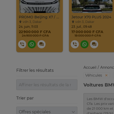
HYUNDAI SONATA 2016
PROMO Beijing X7 / 2025
Jetour X70 PLUS 2024
vdn 3, Dakar
vdn 3, Dakar
24. juin, 11:03
23. juil., 09:48
22 900 000 F CFA
17 000 000 F CFA
24 900 000 F CFA
18 000 000 F CFA
Accueil
Annonc
Filtrer les résultats
Véhicules
Voitures BM
Trier par
Les BMW d'occas
Cfa. Les prix v
de 21 000 km et
Trier par
d'airbags (29 %),