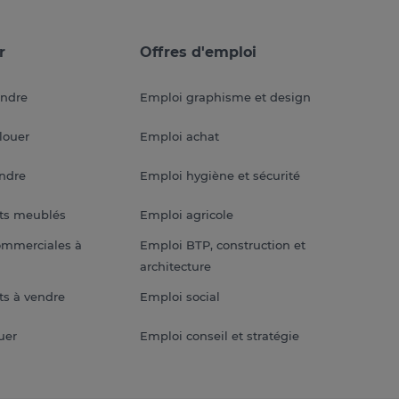
r
Offres d'emploi
endre
Emploi graphisme et design
louer
Emploi achat
endre
Emploi hygiène et sécurité
ts meublés
Emploi agricole
ommerciales à
Emploi BTP, construction et
architecture
s à vendre
Emploi social
uer
Emploi conseil et stratégie