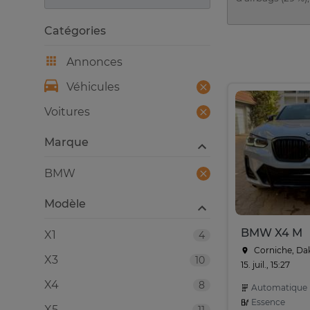
Catégories
Annonces
Véhicules
Voitures
Marque
BMW
Modèle
BMW X4 M
X1
4
Corniche, Da
X3
10
15. juil., 15:27
X4
8
Automatique
Essence
X5