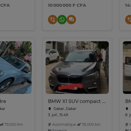
 CFA
10 000 000 F CFA
14
dre
BMW X1 SUV compact gris métallisé performant
B
kar
Dakar, Dakar
3. juil., 15:49
8. j
79,000 km
Automatique
78,000 km
A
Essence
E