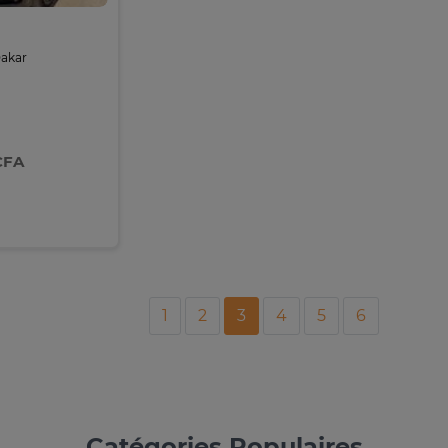
Dakar
CFA
1
2
3
4
5
6
Catégories Populaires