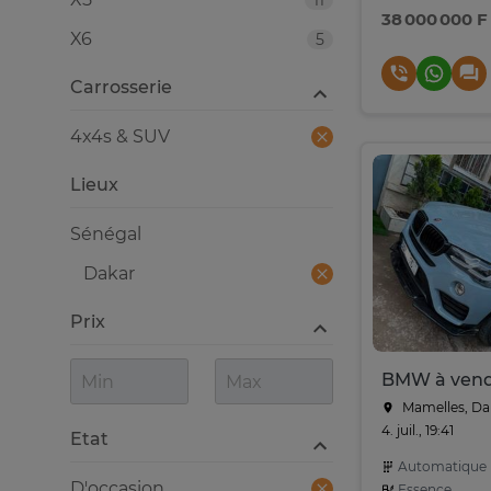
11
38 000 000 F
X6
5
Carrosserie
4x4s & SUV
Lieux
Sénégal
Dakar
Prix
BMW à ven
Mamelles, Da
4. juil., 19:41
Etat
Automatique
D'occasion
Essence