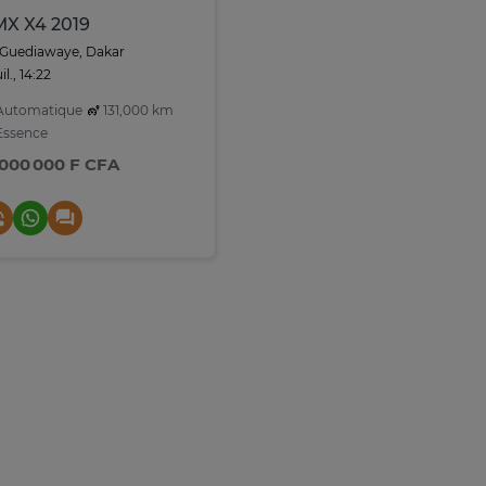
X X4 2019
Guediawaye, Dakar
uil., 14:22
utomatique
131,000 km
ssence
 000 000 F CFA