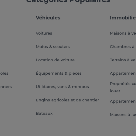
Véhicules
Immobilie
Voitures
Maisons à v
a
Motos & scooters
Chambres à 
Location de voiture
Terrains à v
soles
Équipements & pièces
Appartemen
Propriétés c
anners
Utilitaires, vans & minibus
louer
Engins agricoles et de chantier
Appartement
Bateaux
Maisons à lo