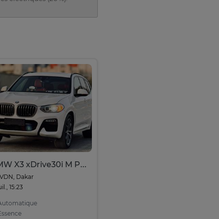
BMW X3 xDrive30i M Pack 2019
VDN, Dakar
uil., 15:23
utomatique
ssence