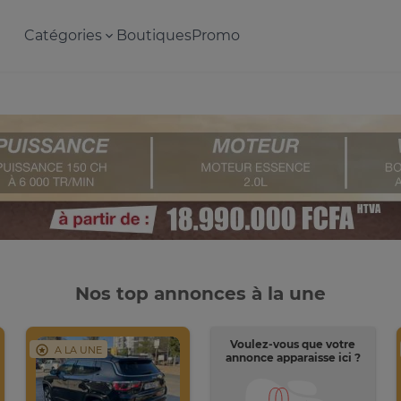
Catégories
Boutiques
Promo
Nos top annonces à la une
Voulez-vous que votre
A LA UNE
annonce apparaisse ici ?