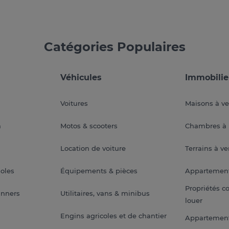
Catégories Populaires
Véhicules
Immobilie
Voitures
Maisons à v
a
Motos & scooters
Chambres à 
Location de voiture
Terrains à v
soles
Équipements & pièces
Appartemen
Propriétés c
anners
Utilitaires, vans & minibus
louer
Engins agricoles et de chantier
Appartement