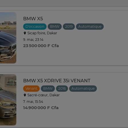
BMW X5
D'occasion
BMW
2019
Automatique
Sicap foire, Dakar
9. mai, 23:14
23 500 000 F Cfa
BMW X5 XDRIVE 35i VENANT
Venant
BMW
2016
Automatique
Sacré-cœur, Dakar
7. mai, 15:54
14 900 000 F Cfa