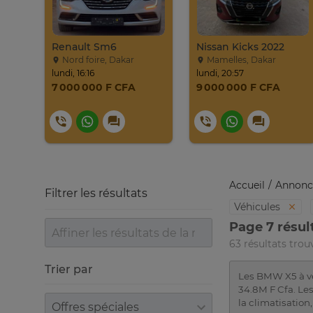
Jeep Compass SUV Noir Essence Automatique
Renault Sm6
Nissan Kicks 2022
Nord foire, Dakar
Mamelles, Dakar
lundi, 16:16
lundi, 20:57
7 000 000 F CFA
9 000 000 F CFA
Accueil
Annonc
Filtrer les résultats
Véhicules
Page 7 résul
63 résultats trou
Trier par
Les BMW X5 à ve
34.8M F Cfa. Les
Trier par
la climatisation