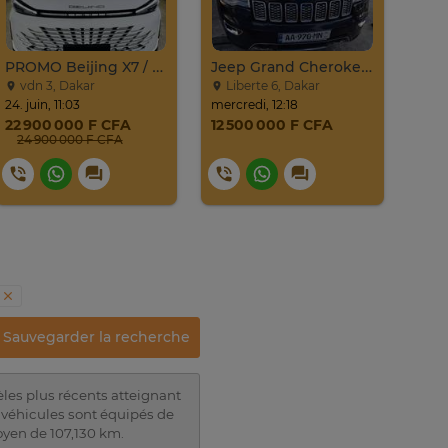
PROMO Beijing X7 / 2025
Jeep Grand Cherokee Overland 2019 À Vendre
Jet
vdn 3, Dakar
Liberte 6, Dakar
vd
24. juin, 11:03
mercredi, 12:18
23. ju
22 900 000 F CFA
12 500 000 F CFA
17 
24 900 000 F CFA
18
Sauvegarder la recherche
les plus récents atteignant
s véhicules sont équipés de
oyen de 107,130 km.