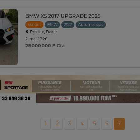
BMW X5 2017 UPGRADE 2025
Venant
BMW
2017
Automatique
Point-e, Dakar
2. mai, 17:28
25 000 000 F Cfa
1
2
3
4
5
6
7