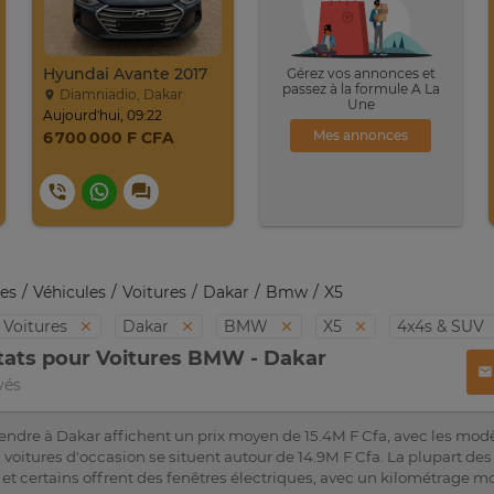
Hyundai Avante 2017
Gérez vos annonces et
passez à la formule A La
Diamniadio, Dakar
Une
Aujourd'hui, 09:22
Mes annonces
6 700 000 F CFA
es
Véhicules
Voitures
Dakar
Bmw
X5
Voitures
Dakar
BMW
X5
4x4s & SUV
tats pour Voitures BMW - Dakar
vés
ndre à Dakar affichent un prix moyen de 15.4M F Cfa, avec les modè
 voitures d'occasion se situent autour de 14.9M F Cfa. La plupart de
, et certains offrent des fenêtres électriques, avec un kilométrage m