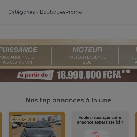
Catégories
Boutiques
Promo
Nos top annonces à la une
Voulez-vous que votre
A LA UNE
annonce apparaisse ici ?