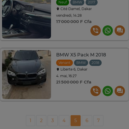
Neuf
BMW
2017
Automatique
Cité Damel, Dakar
vendredi, 14:28
17 000 000 F Cfa
BMW X5 Pack M 2018
Venant
BMW
2018
Automatique
Liberte 6, Dakar
4. mai, 16:27
21 500 000 F Cfa
1
2
3
4
5
6
7