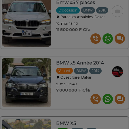
Bmw x5 7 places
D'occasion
BMW
2016
Automati
Parcelles Assainies, Dakar
16. mai, 13:45
11 500 000 F Cfa
BMW x5 Année 2014
Venant
BMW
2014
Automatique
Ouest foire, Dakar
9. mai, 16:49
7 000 000 F Cfa
BMW X5