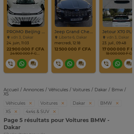
PROMO Beijing X7 / 2025
Jeep Grand Cherokee Overland 2019 À Vendre
vdn 3, Dakar
Liberte 6, Dakar
vdn 3, Dakar
24. juin, 11:03
mercredi, 12:18
23. juil., 09:48
22 900 000 F CFA
12 500 000 F CFA
17 000 000 F 
24 900 000 F CFA
18 000 000 F C
Accueil
Annonces
Véhicules
Voitures
Dakar
Bmw
X5
Véhicules
Voitures
Dakar
BMW
X5
4x4s & SUV
Page 5 résultats pour Voitures BMW -
Dakar