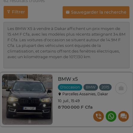
62 résultats trouvés
Filtrer
Sauvegarder la recherche
Les BMW X5 à vendre à Dakar affichent un prix moyen de
15.4M F Cfa, avec les modèles plus récents atteignant 34.8M
F Cfa. Les voitures d'occasion se situent autour de 14.9M F
Cfa. La plupart des véhicules sont équipés de la
climatisation, et certains offrent des fenêtres électriques,
avec un kilométrage moyen de 107,130 km.
BMW x5
D'occasion
BMW
2015
Automati
Parcelles Assainies, Dakar
10. juil., 15:49
8 700 000 F Cfa