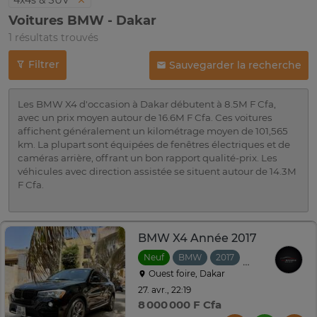
4x4s & SUV
Voitures BMW - Dakar
1 résultats trouvés
Filtrer
Sauvegarder la recherche
Les BMW X4 d'occasion à Dakar débutent à 8.5M F Cfa,
avec un prix moyen autour de 16.6M F Cfa. Ces voitures
affichent généralement un kilométrage moyen de 101,565
km. La plupart sont équipées de fenêtres électriques et de
caméras arrière, offrant un bon rapport qualité-prix. Les
véhicules avec direction assistée se situent autour de 14.3M
F Cfa.
BMW X4 Année 2017
Neuf
BMW
2017
Automatique
Ouest foire, Dakar
27. avr., 22:19
8 000 000 F Cfa