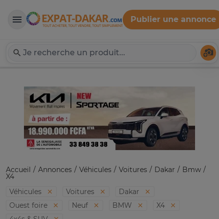
Publier une annonce
Expat-Dakar
Té
Accueil
Annonces
Véhicules
Voitures
Dakar
Bmw
X4
Véhicules
Voitures
Dakar
Ouest foire
Neuf
BMW
X4