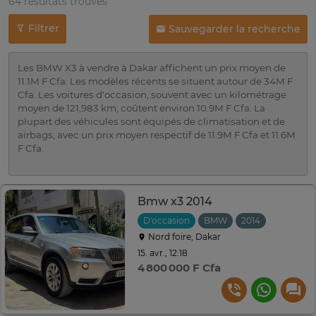
64 résultats trouvés
Filtrer
Sauvegarder la recherche
Les BMW X3 à vendre à Dakar affichent un prix moyen de
11.1M F Cfa. Les modèles récents se situent autour de 34M F
Cfa. Les voitures d'occasion, souvent avec un kilométrage
moyen de 121,983 km, coûtent environ 10.9M F Cfa. La
plupart des véhicules sont équipés de climatisation et de
airbags, avec un prix moyen respectif de 11.9M F Cfa et 11.6M
F Cfa.
Bmw x3 2014
D'occasion
BMW
2014
Automati
Nord foire, Dakar
15. avr., 12:18
4 800 000 F Cfa