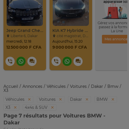
apparaisse ici 
Gérez vos annonce
passez à la formu
Jeep Grand Cherokee Overland 2019 À Vendre
KIA K7 Hybride Full 2017
La Une
Liberte 6, Dakar
cité magistrat, Dakar
Mes annonce
mercredi, 12:18
Aujourd'hui, 15:20
12 500 000 F CFA
9 000 000 F CFA
Accueil
Annonces
Véhicules
Voitures
Dakar
Bmw
X3
Véhicules
Voitures
Dakar
BMW
X3
4x4s & SUV
Page 7 résultats pour Voitures BMW -
Dakar