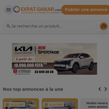
Publier une annonce
Expat-Dakar
Té
Nos top annonces à la une
Voulez-vous q
A LA UNE
A LA UNE
votre annonc