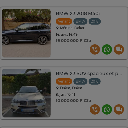
BMW X3 2018 M40i
Venant
BMW
2018
Automatique
Médina, Dakar
14. avr., 14:49
19 000 000 F Cfa
BMW X3 SUV spacieux et performant
Venant
BMW
2016
Automatique
Dakar, Dakar
8. juil., 10:41
10 000 000 F Cfa