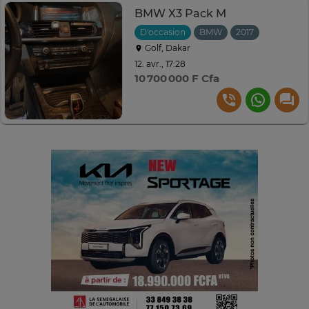
BMW X3 Pack M
D'occasion
BMW
2017
Automati
Golf, Dakar
12. avr., 17:28
10 700 000 F Cfa