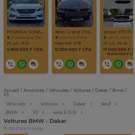
HYUNDAI SONATA 2016
Jeep Grand Cherokee Overland 2019 À Vendre
Guediawaye, Dakar
Liberte 6, Dakar
vdn 3, Dakar
20. juil., 13:52
mercredi, 12:18
23. juil., 09:48
4 800 000 F CFA
12 500 000 F CFA
17 000 000 F 
18 000 000 F C
Accueil
Annonces
Véhicules
Voitures
Dakar
Bmw
X3
Véhicules
Voitures
Dakar
Neuf
BMW
X3
4x4s & SUV
Voitures BMW - Dakar
9 résultats trouvés