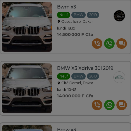
Bwm x3
Neuf
BMW
2019
Automatique
Ouest foire, Dakar
lundi, 18:19
14 500 000 F Cfa
BMW X3 Xdrive 30i 2019
Neuf
BMW
2019
Automatique
Cité Damel, Dakar
lundi, 10:45
14 000 000 F Cfa
Bmw x3