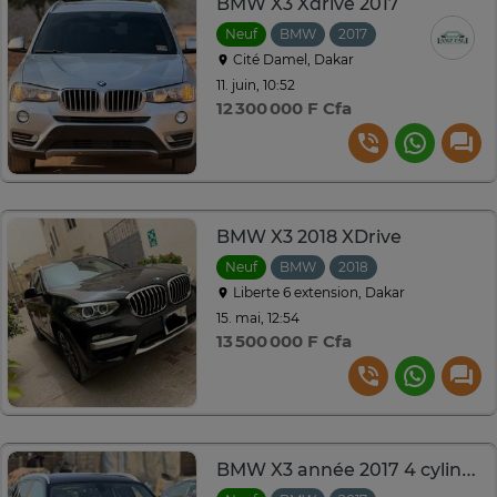
BMW X3 Xdrive 2017
Neuf
BMW
2017
Automatique
Cité Damel, Dakar
11. juin, 10:52
12 300 000 F Cfa
BMW X3 2018 XDrive
Neuf
BMW
2018
Automatique
Liberte 6 extension, Dakar
15. mai, 12:54
13 500 000 F Cfa
BMW X3 année 2017 4 cylindres 2.0 venant