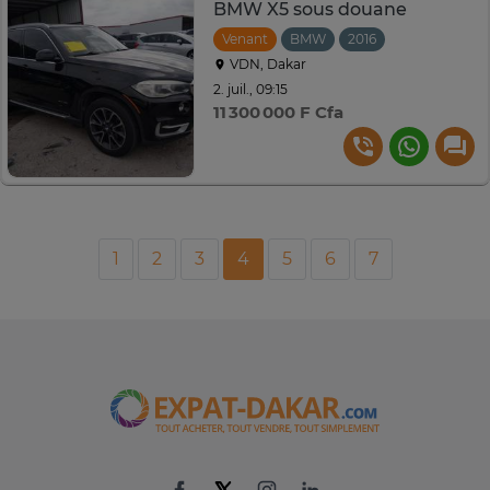
BMW X5 sous douane
Venant
BMW
2016
Automatique
VDN, Dakar
2. juil., 09:15
11 300 000 F Cfa
1
2
3
4
5
6
7