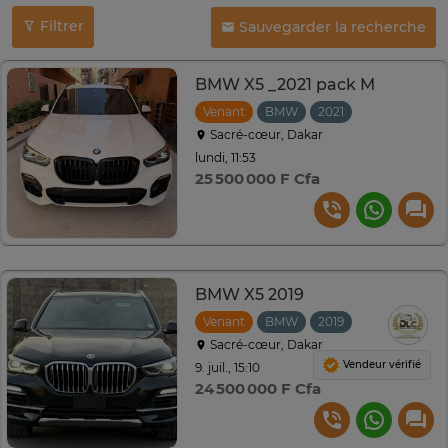
Filtrer
Sauvegarder la recherche
BMW X5 _2021 pack M
Venant
BMW
2021
Automatique
Sacré-cœur, Dakar
lundi, 11:53
25 500 000 F Cfa
BMW X5 2019
Venant
BMW
2019
Automatique
Sacré-cœur, Dakar
Vendeur vérifié
9. juil., 15:10
24 500 000 F Cfa