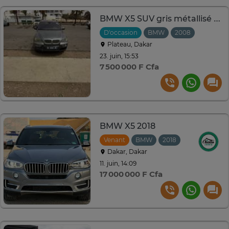
BMW X5 SUV gris métallisé spacieux et performant
D'occasion
BMW
2008
Automat
Plateau, Dakar
23. juin, 15:53
7 500 000 F Cfa
BMW X5 2018
Venant
BMW
2018
Automatique
Dakar, Dakar
11. juin, 14:09
17 000 000 F Cfa