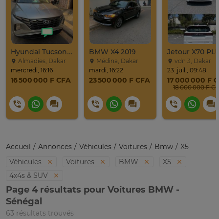
Hyundai Tucson 2022
BMW X4 2019
Almadies, Dakar
Médina, Dakar
vdn 3, Dakar
mercredi, 16:16
mardi, 16:22
23. juil., 09:48
16 500 000 F CFA
23 500 000 F CFA
17 000 000 F 
18 000 000 F C
Accueil
Annonces
Véhicules
Voitures
Bmw
X5
Véhicules
Voitures
BMW
X5
4x4s & SUV
Page 4 résultats pour Voitures BMW -
Sénégal
63 résultats trouvés