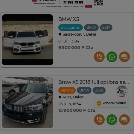
BMW X5
D'occasion
BMW
2017
Automati
Sacré-cœur, Dakar
8. juil., 13:04
9 500 000 F Cfa
Bmw X5 2018 full options essence
Venant
BMW
2018
Automatique
VDN, Dakar
Vendeur vérifié
26. juin, 16:54
15 900 000 F Cfa