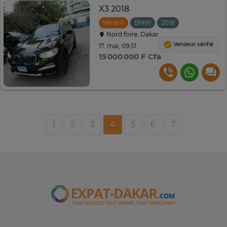
X3 2018
Venant
BMW
2018
Automatique
Nord foire, Dakar
Vendeur vérifié
17. mai, 09:51
15 000 000 F Cfa
1
2
3
4
5
6
7