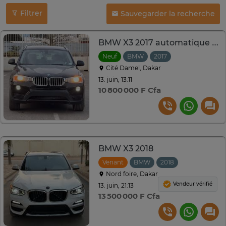
Filtrer
Sauvegarder la recherche
BMW X3 2017 automatique essence 2.0L
Neuf
BMW
2017
Automatique
Cité Damel, Dakar
13. juin, 13:11
10 800 000 F Cfa
BMW X3 2018
Venant
BMW
2018
Automatique
Nord foire, Dakar
Vendeur vérifié
13. juin, 21:13
13 500 000 F Cfa