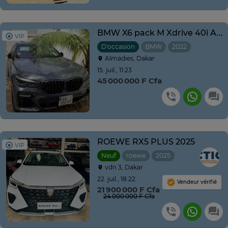
BMW X6 pack M Xdrive 40i Année 2021-2022 prix négociable
VIP
D'occasion
BMW
2022
Automati
Almadies, Dakar
15. juil., 11:23
45 000 000 F Cfa
ROEWE RX5 PLUS 2025
VIP
Neuf
roewe
2025
Automatique
vdn 3, Dakar
22. juil., 18:22
Vendeur vérifié
21 900 000 F Cfa
24 000 000 F Cfa