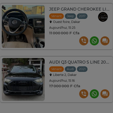
JEEP GRAND CHEROKEE LIMITED Année : 2017
Venant
Jeep
2017
Automatique
Ouest foire, Dakar
Aujourd'hui, 15:25
11 000 000 F Cfa
AUDI Q3 QUATRO S LINE 2021
Venant
Audi
2021
Automatique
Liberte 2, Dakar
Aujourd'hui, 15:16
17 000 000 F Cfa