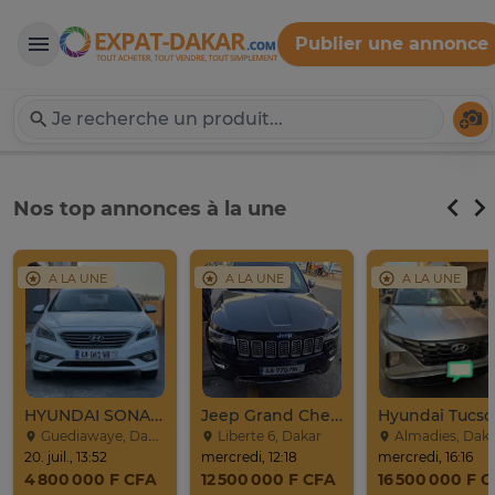
Publier une annonce
Expat-Dakar
Té
Nos top annonces à la une
A LA UNE
A LA UNE
A LA UNE
HYUNDAI SONATA 2016
Jeep Grand Cherokee Overland 2019 À Vendre
Guediawaye, Dakar
Liberte 6, Dakar
Almadies, Dak
20. juil., 13:52
mercredi, 12:18
mercredi, 16:16
4 800 000 F CFA
12 500 000 F CFA
16 500 000 F 