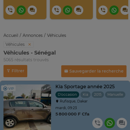
Accueil
Annonces
Véhicules
Véhicules
Véhicules - Sénégal
5065 résultats trouvés
Filtrer
Sauvegarder la recherche
Kia Sportage année 2025
VIP
D'occasion
Kia
2015
Manuelle
Rufisque, Dakar
mardi, 09:23
5 800 000 F Cfa