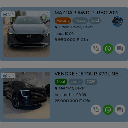
MAZDA 3 AWD TURBO 2021
VIP
Venant
Mazda
2021
Automatique
Grand-Dakar, Dakar
lundi, 10:00
9 950 000 F Cfa
VENDRE : JETOUR X70L NEUF NOUVEAU MODÈLE ANNE 2026
VIP
Neuf
jetour
2026
Automatique
Mermoz, Dakar
Aujourd'hui, 00:09
25 900 000 F Cfa