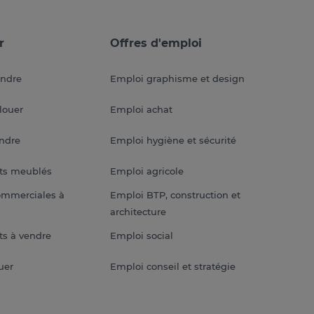
r
Offres d'emploi
endre
Emploi graphisme et design
louer
Emploi achat
endre
Emploi hygiène et sécurité
ts meublés
Emploi agricole
ommerciales à
Emploi BTP, construction et
architecture
s à vendre
Emploi social
uer
Emploi conseil et stratégie