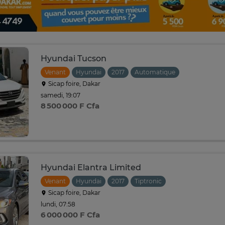
Hyundai Tucson
Venant
Hyundai
2017
Automatique
Sicap foire, Dakar
samedi, 19:07
8 500 000 F Cfa
Hyundai Elantra Limited
Venant
Hyundai
2017
Tiptronic
Sicap foire, Dakar
lundi, 07:58
6 000 000 F Cfa