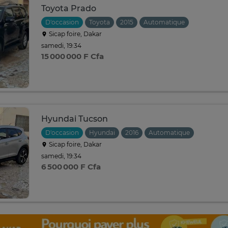
Toyota Prado
D'occasion
Toyota
2015
Automatique
Sicap foire, Dakar
samedi, 19:34
15 000 000 F Cfa
Hyundai Tucson
D'occasion
Hyundai
2016
Automatique
Sicap foire, Dakar
samedi, 19:34
6 500 000 F Cfa