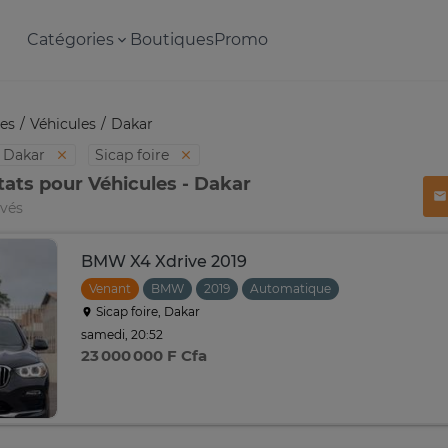
Catégories
Boutiques
Promo
es
Véhicules
Dakar
Dakar
Sicap foire
tats pour Véhicules - Dakar
uvés
BMW X4 Xdrive 2019
Venant
BMW
2019
Automatique
Sicap foire, Dakar
samedi, 20:52
23 000 000 F Cfa