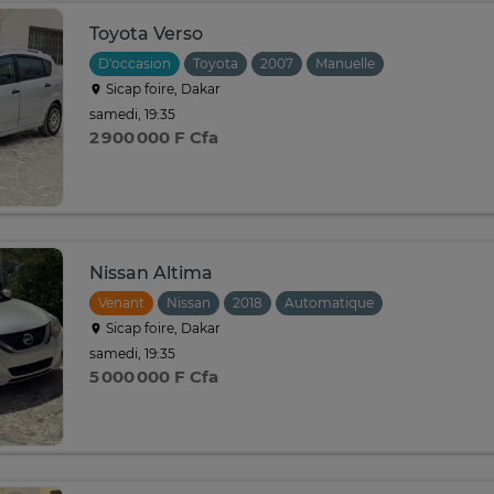
Toyota Verso
D'occasion
Toyota
2007
Manuelle
Sicap foire, Dakar
samedi, 19:35
2 900 000 F Cfa
Nissan Altima
Venant
Nissan
2018
Automatique
Sicap foire, Dakar
samedi, 19:35
5 000 000 F Cfa