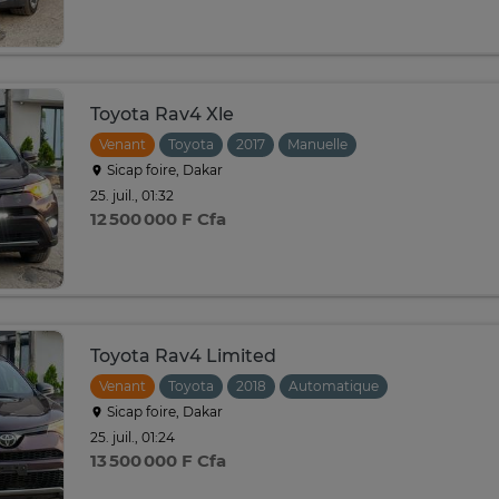
Toyota Rav4 Xle
Venant
Toyota
2017
Manuelle
Sicap foire, Dakar
25. juil., 01:32
12 500 000 F Cfa
Toyota Rav4 Limited
Venant
Toyota
2018
Automatique
Sicap foire, Dakar
25. juil., 01:24
13 500 000 F Cfa