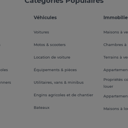
Catégories Populaires
Véhicules
Immobilie
Voitures
Maisons à v
a
Motos & scooters
Chambres à 
Location de voiture
Terrains à v
soles
Équipements & pièces
Appartemen
Propriétés c
anners
Utilitaires, vans & minibus
louer
Engins agricoles et de chantier
Appartement
Bateaux
Maisons à lo