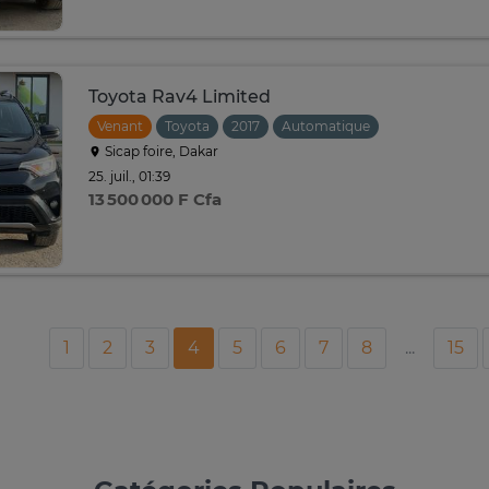
Toyota Rav4 Limited
Venant
Toyota
2017
Automatique
Sicap foire, Dakar
25. juil., 01:39
13 500 000 F Cfa
1
2
3
4
5
6
7
8
...
15