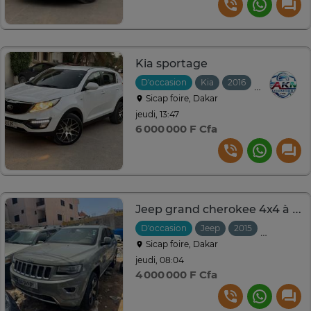
Kia sportage
D'occasion
Kia
2016
Automatiqu
Sicap foire, Dakar
jeudi, 13:47
6 000 000 F Cfa
Jeep grand cherokee 4x4 à vendre
D'occasion
Jeep
2015
Automati
Sicap foire, Dakar
jeudi, 08:04
4 000 000 F Cfa