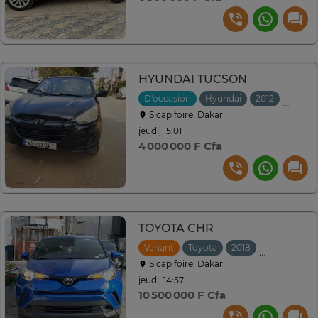
HYUNDAI TUCSON
D'occasion
Hyundai
2012
Autom
Sicap foire, Dakar
jeudi, 15:01
4 000 000 F Cfa
TOYOTA CHR
Venant
Toyota
2018
Automatiqu
Sicap foire, Dakar
jeudi, 14:57
10 500 000 F Cfa