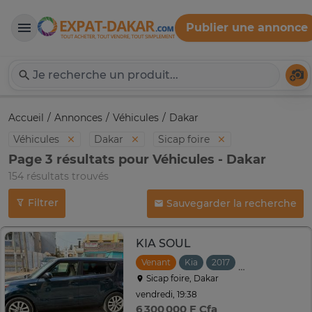
Publier une annonce
Expat-Dakar
Té
Accueil
Annonces
Véhicules
Dakar
Véhicules
Dakar
Sicap foire
Page 3 résultats pour Véhicules - Dakar
154 résultats trouvés
Filtrer
Sauvegarder la recherche
KIA SOUL
Venant
Kia
2017
Automatique
Sicap foire, Dakar
vendredi, 19:38
6 300 000 F Cfa