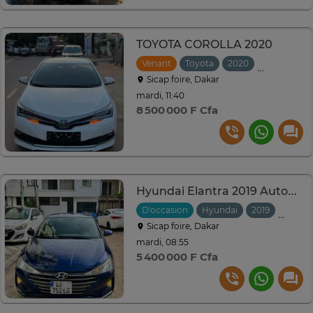
TOYOTA COROLLA 2020
Venant
Toyota
2020
Automatiq
Sicap foire, Dakar
mardi, 11:40
8 500 000 F Cfa
Hyundai Elantra 2019 Automatique
D'occasion
Hyundai
2019
Autom
Sicap foire, Dakar
mardi, 08:55
5 400 000 F Cfa