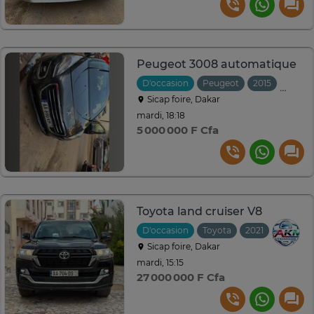
Peugeot 3008 automatique
D'occasion
Peugeot
2015
Autom
Sicap foire, Dakar
mardi, 18:18
5 000 000 F Cfa
Toyota land cruiser V8
D'occasion
Toyota
2021
Automat
Sicap foire, Dakar
mardi, 15:15
27 000 000 F Cfa