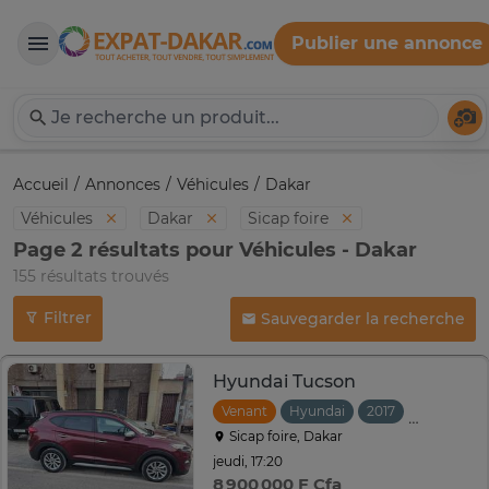
Publier une annonce
Expat-Dakar
Té
Accueil
Annonces
Véhicules
Dakar
Véhicules
Dakar
Sicap foire
Page 2 résultats pour Véhicules - Dakar
155 résultats trouvés
Filtrer
Sauvegarder la recherche
Hyundai Tucson
Venant
Hyundai
2017
Automati
Sicap foire, Dakar
jeudi, 17:20
8 900 000 F Cfa