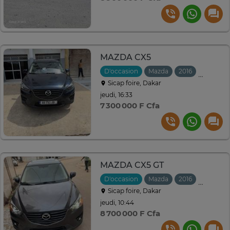
MAZDA CX5
D'occasion
Mazda
2016
Automat
Sicap foire, Dakar
jeudi, 16:33
7 300 000 F Cfa
MAZDA CX5 GT
D'occasion
Mazda
2016
Automat
Sicap foire, Dakar
jeudi, 10:44
8 700 000 F Cfa