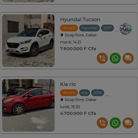
Hyundai Tucson
Venant
Hyundai
2017
Automati
Sicap foire, Dakar
mardi, 14:21
7 800 000 F Cfa
Kia rio
Venant
Kia
2016
Automatique
Sicap foire, Dakar
lundi, 19:30
4 700 000 F Cfa