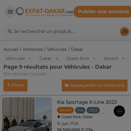
Publier une annonce
Expat-Dakar
Té
Accueil
Annonces
Véhicules
Dakar
Véhicules
Dakar
Ouest foire
Venant
Page 9 résultats pour Véhicules - Dakar
164 résultats trouvés
Filtrer
Sauvegarder la recherche
Kia Sportage X-Line 2023
Venant
Kia
2023
Automatique
Ouest foire, Dakar
12. juin, 17:25
19 500 000 F Cfa