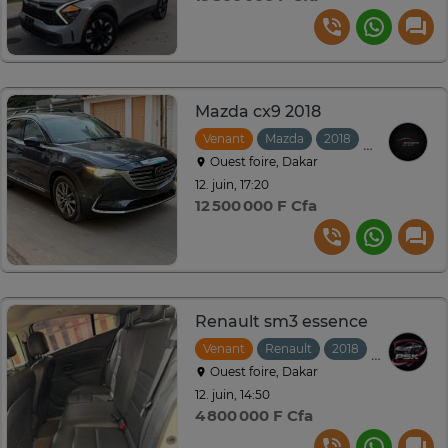
Mazda cx9 2018
Venant
Mazda
2018
Automatiqu
Ouest foire, Dakar
12. juin, 17:20
12 500 000 F Cfa
Renault sm3 essence
Venant
Renault
2018
Automatiq
Ouest foire, Dakar
12. juin, 14:50
4 800 000 F Cfa