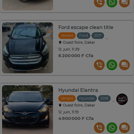
Ford escape clean title
Venant
Ford
2017
Automatique
Ouest foire, Dakar
12. juin, 11:39
6 200 000 F Cfa
Hyundai Elantra
Venant
Hyundai
2016
Automati
Ouest foire, Dakar
12. juin, 11:19
4 900 000 F Cfa