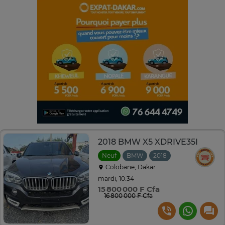
2018 BMW X5 XDRIVE35I
Neuf
BMW
2018
Automatique
Colobane, Dakar
mardi, 10:34
15 800 000 F Cfa
16 800 000 F Cfa