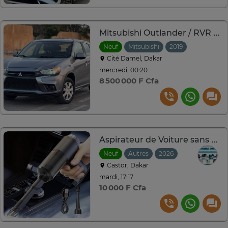
Mitsubishi Outlander / RVR 2019 essence 2.0L
Neuf
Mitsubishi
2019
Automatiq
Cité Damel, Dakar
mercredi, 00:20
8 500 000 F Cfa
Aspirateur de Voiture sans Fil, Multifonctionnel 2 en 1
Neuf
Autres
2026
Castor, Dakar
mardi, 17:17
10 000 F Cfa