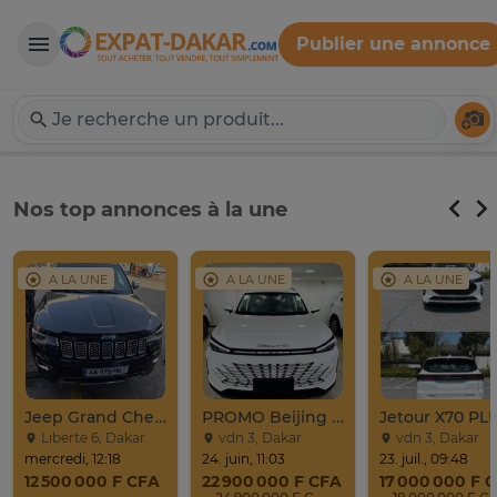
Publier une annonce
Expat-Dakar
Té
Nos top annonces à la une
A LA UNE
A LA UNE
A LA UNE
Jeep Grand Cherokee Overland 2019 À Vendre
PROMO Beijing X7 / 2025
Liberte 6, Dakar
vdn 3, Dakar
vdn 3, Dakar
mercredi, 12:18
24. juin, 11:03
23. juil., 09:48
12 500 000 F CFA
22 900 000 F CFA
17 000 000 F 