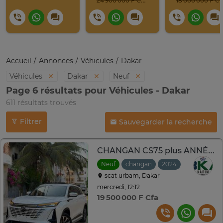
24 900 000 F CFA
18 000 000 F C
Accueil
Annonces
Véhicules
Dakar
Véhicules
Dakar
Neuf
Page 6 résultats pour Véhicules - Dakar
611 résultats trouvés
Filtrer
Sauvegarder la recherche
CHANGAN CS75 plus ANNÉE 2024
Neuf
changan
2024
Automatiq
scat urbam, Dakar
mercredi, 12:12
19 500 000 F Cfa