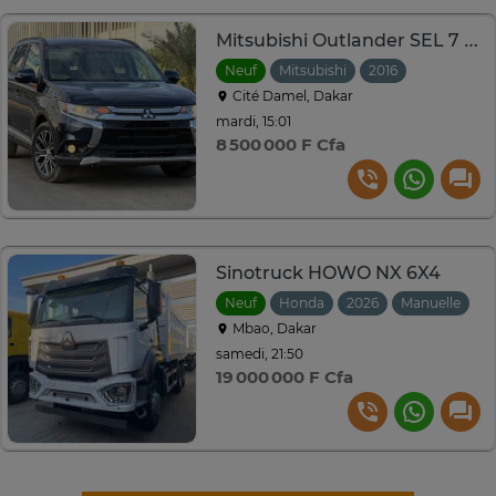
Mitsubishi Outlander SEL 7 places 4 cylindres
Neuf
Mitsubishi
2016
Automatiq
Cité Damel, Dakar
mardi, 15:01
8 500 000 F Cfa
Sinotruck HOWO NX 6X4
Neuf
Honda
2026
Manuelle
Mbao, Dakar
samedi, 21:50
19 000 000 F Cfa