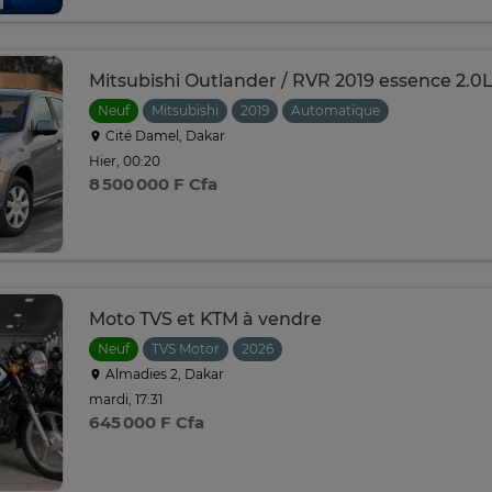
Mitsubishi Outlander / RVR 2019 essence 2.0
Neuf
Mitsubishi
2019
Automatique
Cité Damel, Dakar
Hier, 00:20
8 500 000 F Cfa
Moto TVS et KTM à vendre
Neuf
TVS Motor
2026
Almadies 2, Dakar
mardi, 17:31
645 000 F Cfa