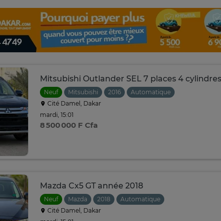
Mitsubishi Outlander SEL 7 places 4 cylindre
Neuf
Mitsubishi
2016
Automatique
Cité Damel, Dakar
mardi, 15:01
8 500 000 F Cfa
Mazda Cx5 GT année 2018
Neuf
Mazda
2018
Automatique
Cité Damel, Dakar