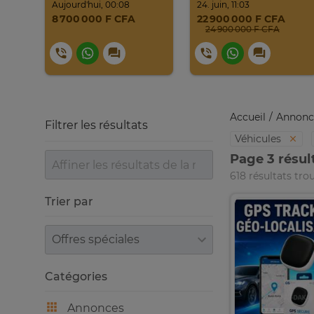
Aujourd'hui, 00:08
24. juin, 11:03
8 700 000 F CFA
22 900 000 F CFA
24 900 000 F CFA
Accueil
Annonc
Filtrer les résultats
Véhicules
Page 3 résul
618 résultats tro
Trier par
Trier par
Catégories
Annonces