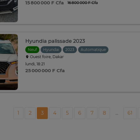
15 800 000 F Cfa
16 800 000 F Cfa
Hyundia palissade 2023
Neuf
Hyundai
2023
Automatique
Ouest foire, Dakar
lundi, 18:21
25 000 000 F Cfa
1
2
3
4
5
6
7
8
...
61