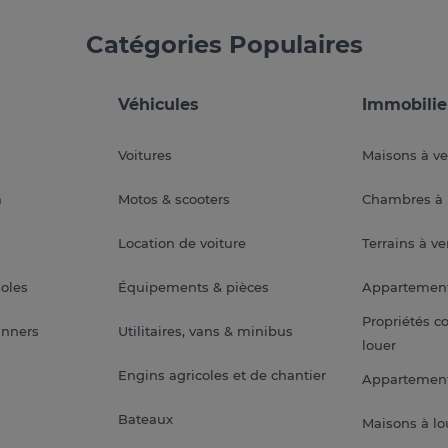
Catégories Populaires
Véhicules
Immobilie
Voitures
Maisons à v
a
Motos & scooters
Chambres à 
Location de voiture
Terrains à v
soles
Équipements & pièces
Appartemen
Propriétés c
anners
Utilitaires, vans & minibus
louer
Engins agricoles et de chantier
Appartement
Bateaux
Maisons à lo