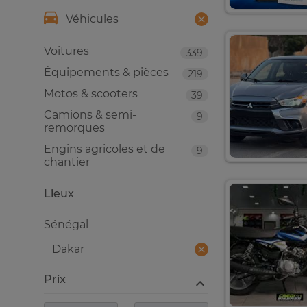
Véhicules
Voitures
339
Équipements & pièces
219
Motos & scooters
39
Camions & semi-
9
remorques
Engins agricoles et de
9
chantier
Lieux
Sénégal
Dakar
Prix