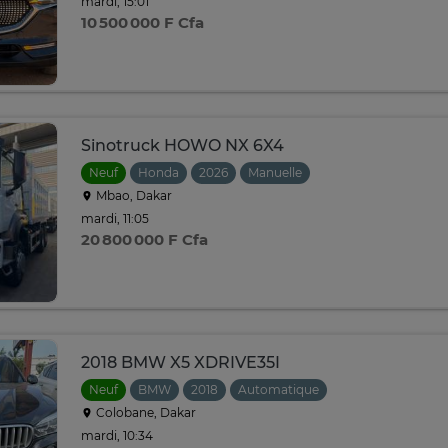
mardi, 15:01
10 500 000 F Cfa
Sinotruck HOWO NX 6X4
Neuf
Honda
2026
Manuelle
Mbao, Dakar
mardi, 11:05
20 800 000 F Cfa
2018 BMW X5 XDRIVE35I
Neuf
BMW
2018
Automatique
Colobane, Dakar
mardi, 10:34