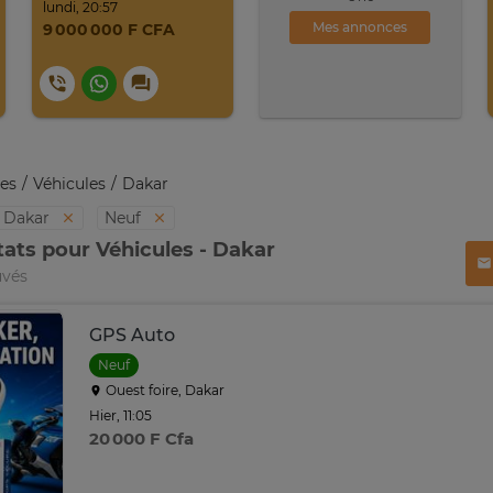
lundi, 20:57
Mes annonces
9 000 000 F CFA
es
Véhicules
Dakar
Dakar
Neuf
tats pour Véhicules - Dakar
uvés
GPS Auto
Neuf
Ouest foire, Dakar
Hier, 11:05
20 000 F Cfa