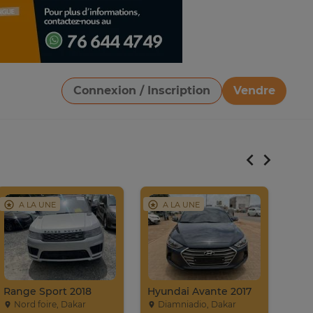
Connexion / Inscription
Vendre
Télécharger une image
A LA UNE
A LA UNE
A
Range Sport 2018
Hyundai Avante 2017
Mazd
Nord foire, Dakar
Diamniadio, Dakar
Da