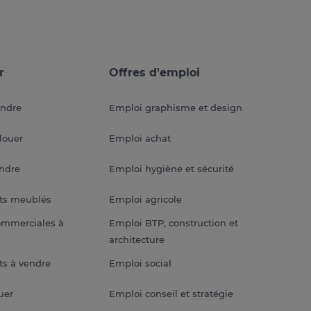
r
Offres d'emploi
endre
Emploi graphisme et design
louer
Emploi achat
endre
Emploi hygiène et sécurité
ts meublés
Emploi agricole
ommerciales à
Emploi BTP, construction et
architecture
s à vendre
Emploi social
uer
Emploi conseil et stratégie