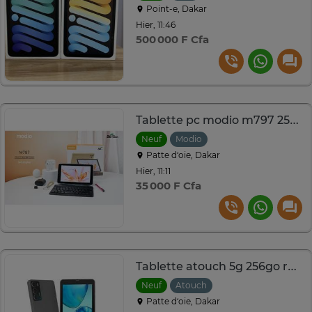
Point-e, Dakar
Hier, 11:46
500 000 F Cfa
Tablette pc modio m797 256go ram 6go
Neuf
Modio
Patte d‘oie, Dakar
Hier, 11:11
35 000 F Cfa
Tablette atouch 5g 256go ram 8go
Neuf
Atouch
Patte d‘oie, Dakar