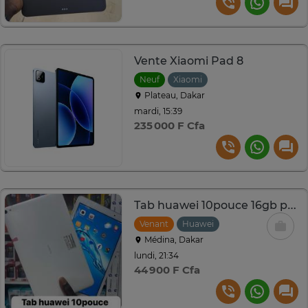
Vente Xiaomi Pad 8
Neuf
Xiaomi
Plateau, Dakar
mardi, 15:39
235 000 F Cfa
Tab huawei 10pouce 16gb prend sim et micro sd
Venant
Huawei
Médina, Dakar
lundi, 21:34
44 900 F Cfa