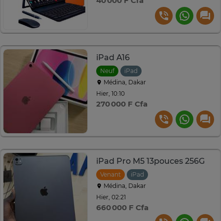
40 000 F Cfa
iPad A16
Neuf
iPad
Médina, Dakar
Hier, 10:10
270 000 F Cfa
iPad Pro M5 13pouces 256G
Venant
iPad
Médina, Dakar
Hier, 02:21
660 000 F Cfa