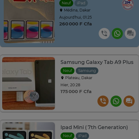
Neuf
iPad
Médina, Dakar
Aujourd'hui, 01:25
260 000 F Cfa
Samsung Galaxy Tab A9 Plus
Neuf
Samsung
Plateau, Dakar
Hier, 20:28
175 000 F Cfa
Ipad Mini ( 7th Generation)
Neuf
iPad