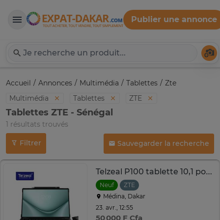
Publier une annonce
Expat-Dakar
Té
Accueil
Annonces
Multimédia
Tablettes
Zte
Multimédia
Tablettes
ZTE
Tablettes ZTE - Sénégal
1 résultats trouvés
Filtrer
Sauvegarder la recherche
Telzeal P100 tablette 10,1 pouces mobile polyvalente
Neuf
ZTE
Médina, Dakar
23. avr., 12:55
50 000 F Cfa