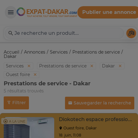
Publier une annonce
Expat-Dakar
Té
Accueil
Annonces
Services
Prestations de service
Dakar
Services
Prestations de service
Dakar
Ouest foire
Prestations de service - Dakar
5 résultats trouvés
Filtrer
Sauvegarder la recherche
Diokotech espace professionnel flexible bureau privé
A LA UNE
Ouest foire, Dakar
18. juin, 11:08