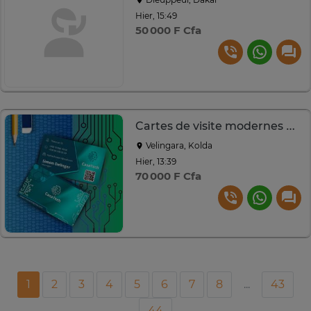
Hier, 15:49
50 000 F Cfa
Cartes de visite modernes avec QR code intégré
Velingara, Kolda
Hier, 13:39
70 000 F Cfa
1
2
3
4
5
6
7
8
...
43
44