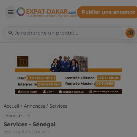
Publier une annonce
Expat-Dakar
Té
Accueil
Annonces
Services
Services
Services - Sénégal
437 résultats trouvés