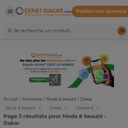
Publier une annonce
Expat-Dakar
Té
Accueil
Annonces
Mode & beauté
Dakar
Mode & beauté
Dakar
Liberte 6
Page 3 résultats pour Mode & beauté -
Dakar