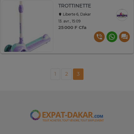
TROTTINETTE
Liberte 6, Dakar
13. avr., 15:09
25 000 F Cfa
1
2
3