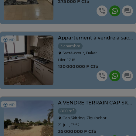
275 000 F Cfa
Appartement à vendre à sacré coeur 3
VIP
3 chambre
Sacré-cœur, Dakar
Hier, 17:18
130 000 000 F Cfa
A VENDRE TERRAIN CAP SKIRRING 800m2
VIP
800 m²
Cap Skirring, Ziguinchor
21. juil., 13:52
35 000 000 F Cfa