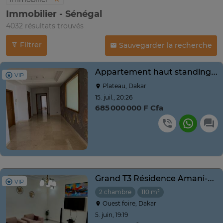
Immobilier - Sénégal
4032 résultats trouvés
Filtrer
Sauvegarder la recherche
Appartement haut standing au Plateau
VIP
Plateau, Dakar
15. juil., 20:26
685 000 000 F Cfa
Grand T3 Résidence Amani-VDN Exclusive–2 Chambres, Parking
VIP
2 chambre
110 m²
Ouest foire, Dakar
5. juin, 19:19