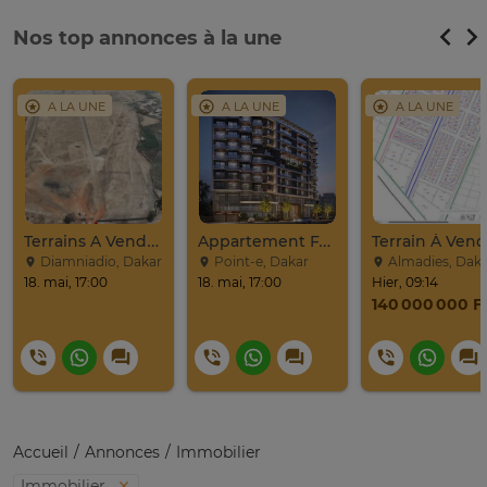
Nos top annonces à la une
A LA UNE
A LA UNE
A LA UNE
Terrains A Vendre / Emeral Prime City De Diamniadio
Appartement F4 Au Point E / Résidence CHEIKH LAMINE
Diamniadio, Dakar
Point-e, Dakar
Almadies, Dak
18. mai, 17:00
18. mai, 17:00
Hier, 09:14
Accueil
Annonces
Immobilier
Immobilier