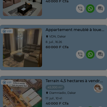
40 000 F Cfa
Appartement meublé à louer à la Foire
VIP
VDN, Dakar
8. juil., 16:26
60 000 F Cfa
Terrain 4,5 hectares à vendre à Diamniadio
VIP
45,000 m²
Diamniadio, Dakar
17. juil., 10:41
40 000 F Cfa