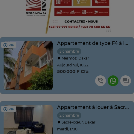
Appartement de type F4 à louer à Mermoz batrain
VIP
3 chambre
Mermoz, Dakar
Aujourd'hui, 10:22
500 000 F Cfa
Appartement à louer à Sacré cœur 3 derrière Good Rade
VIP
2 chambre
Sacré-cœur, Dakar
mardi, 17:10