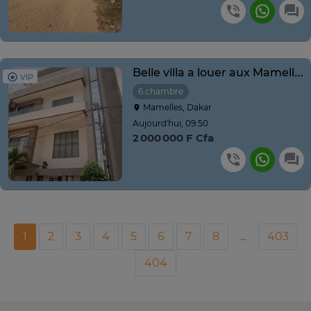
Belle villa a louer aux Mamelles
VIP
6 chambre
Mamelles, Dakar
Aujourd'hui, 09:50
2 000 000 F Cfa
1
2
3
4
5
6
7
8
...
403
404