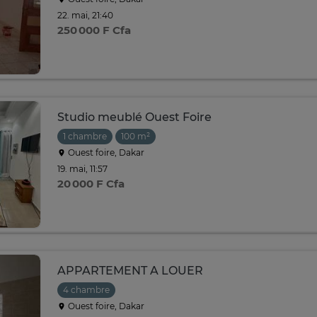
22. mai, 21:40
250 000 F Cfa
Studio meublé Ouest Foire
1 chambre
100 m²
Ouest foire, Dakar
19. mai, 11:57
20 000 F Cfa
APPARTEMENT A LOUER
4 chambre
Ouest foire, Dakar