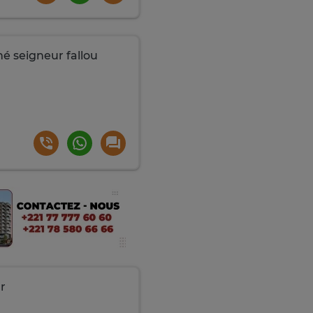
é seigneur fallou
r