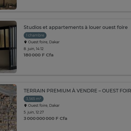
Studios et appartements à louer ouest foire
1 chambre
Ouest foire, Dakar
8. juin, 14:12
180 000 F Cfa
TERRAIN PREMIUM À VENDRE – OUEST FOI
3,565 m²
Ouest foire, Dakar
5. juin, 12:27
3 000 000 000 F Cfa