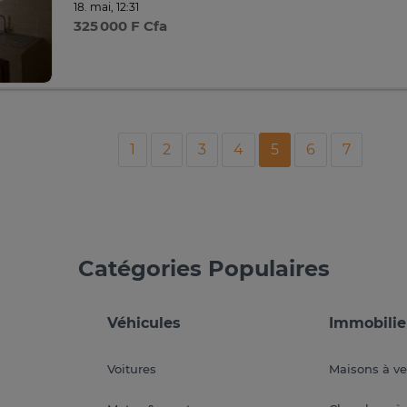
18. mai, 12:31
325 000 F Cfa
1
2
3
4
5
6
7
Catégories Populaires
Véhicules
Immobilie
Voitures
Maisons à v