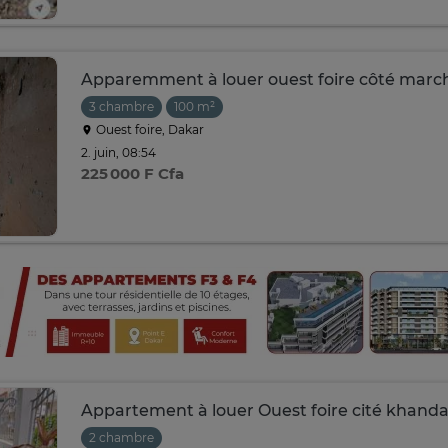
Apparemment à louer ouest foire côté march
3 chambre
100 m²
Ouest foire, Dakar
2. juin, 08:54
225 000 F Cfa
Appartement à louer Ouest foire cité khanda
2 chambre