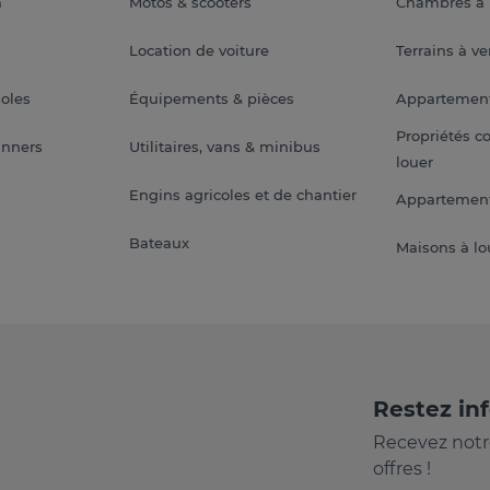
a
Motos & scooters
Chambres à 
Location de voiture
Terrains à v
soles
Équipements & pièces
Appartemen
Propriétés c
anners
Utilitaires, vans & minibus
louer
Engins agricoles et de chantier
Appartement
Bateaux
Maisons à lo
Restez in
Recevez notr
offres !