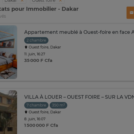
Dakar
Ouest foire
tats pour Immobilier - Dakar
vés
Appartement meublé à Ouest-foire en face 
2 chambre
Ouest foire, Dakar
11. juin, 16:27
35 000 F Cfa
VILLA À LOUER – OUEST FOIRE – SUR LA VD
7 chambre
350 m²
Ouest foire, Dakar
8. juin, 16:07
1 500 000 F Cfa