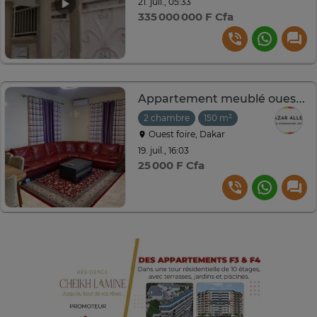
21. juil., 05:33
335 000 000 F Cfa
Appartement meublé ouest foire cité Air Afrique
2 chambre
150 m²
Ouest foire, Dakar
19. juil., 16:03
25 000 F Cfa