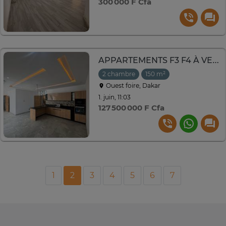
300 000 F Cfa
APPARTEMENTS F3 F4 À VENDRE À OUEST FOIRE
2 chambre
150 m²
Ouest foire, Dakar
1. juin, 11:03
127 500 000 F Cfa
1
2
3
4
5
6
7