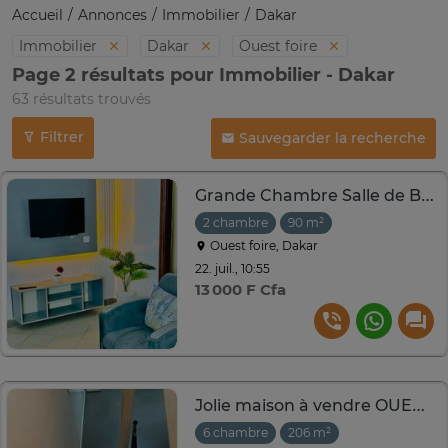
Accueil
Annonces
Immobilier
Dakar
Immobilier
Dakar
Ouest foire
Page 2 résultats pour Immobilier - Dakar
63 résultats trouvés
Filtrer
Sauvegarder la recherche
Grande Chambre Salle de Bain climatisee
2 chambre
90 m²
Ouest foire, Dakar
22. juil., 10:55
13 000 F Cfa
Jolie maison à vendre OUEST FOIRE
6 chambre
206 m²