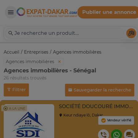
Publier une annonce
Expat-Dakar
Té
Accueil
Entreprises
Agences immobilières
Agences immobilières
Agences immobilières - Sénégal
26 résultats trouvés
Filtrer
Sauvegarder la recherche
SOCIÉTÉ DOUCOURÉ IMMOBILIER SDI
A LA UNE
Keur ndiaye lô, Dakar
Vendeur vérifié