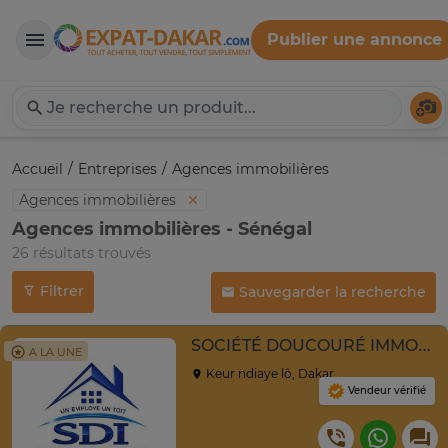
Publier une annonce
Expat-Dakar
Té
Accueil
Entreprises
Agences immobilières
Agences immobilières
Agences immobilières - Sénégal
26 résultats trouvés
Filtrer
Sauvegarder la recherche
SOCIÉTÉ DOUCOURÉ IMMOBILIER SDI
A LA UNE
Keur ndiaye lô, Dakar
Vendeur vérifié