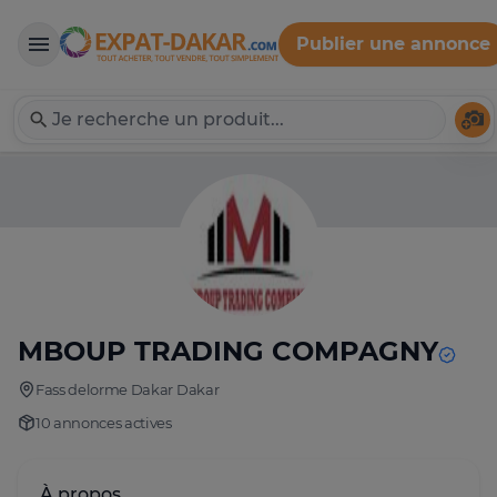
Publier une annonce
Expat-Dakar
Té
MBOUP TRADING COMPAGNY
Fass delorme Dakar Dakar
10 annonces actives
À propos