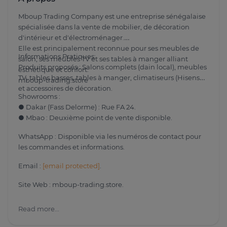
Mboup Trading Company est une entreprise sénégalaise
spécialisée dans la vente de mobilier, de décoration
d'intérieur et d'électroménager.
Elle est principalement reconnue pour ses meubles de
Informations Pratiques:
salon, ses meubles TV et ses tables à manger alliant
Produits proposés : Salons complets (dain local), meubles
esthétique et confort.
TV, tables basses, tables à manger, climatiseurs (Hisense)
mboup-trading.store
et accessoires de décoration.
Showrooms :
● Dakar (Fass Delorme) : Rue FA 24.
● Mbao : Deuxième point de vente disponible.
WhatsApp : Disponible via les numéros de contact pour
les commandes et informations.
Email :
[email protected]
.
Site Web : mboup-trading.store.
Read more...