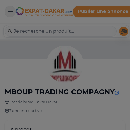
Publier une annonce
Expat-Dakar
Té
MBOUP TRADING COMPAGNY
Fass delorme Dakar Dakar
7 annonces actives
À propos