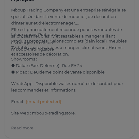
Mboup Trading Company est une entreprise sénégalaise
spécialisée dans la vente de mobilier, de décoration
d'intérieur et d'électroménager.
Elle est principalement reconnue pour ses meubles de
Informations Pratiques:
salon, ses meubles TV et ses tables à manger alliant
Produits proposés : Salons complets (dain local), meubles
esthétique et confort.
TV, tables basses, tables à manger, climatiseurs (Hisense)
mboup-trading.store
et accessoires de décoration.
Showrooms :
● Dakar (Fass Delorme) : Rue FA 24.
● Mbao : Deuxième point de vente disponible.
WhatsApp : Disponible via les numéros de contact pour
les commandes et informations.
Email :
[email protected]
.
Site Web : mboup-trading.store.
Read more...