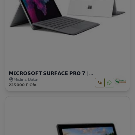
𝗠𝗜𝗖𝗥𝗢𝗦𝗢𝗙𝗧 𝗦𝗨𝗥𝗙𝗔𝗖𝗘 𝗣𝗥𝗢 𝟳 | 𝗜𝟱 | 𝟭𝟬 𝗚𝗘𝗡
Médina, Dakar
225 000 F Cfa