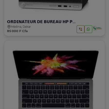
𝗢𝗥𝗗𝗜𝗡𝗔𝗧𝗘𝗨𝗥 𝗗𝗘 𝗕𝗨𝗥𝗘𝗔𝗨 𝗛𝗣 𝗣𝗥𝗢𝗗𝗘𝗦𝗞 𝟰𝟬𝟬 𝗚𝟰 𝗦𝗙𝗙 | 𝗜𝟱 | 𝟲𝗚𝗲𝗻
Médina, Dakar
85 000 F Cfa