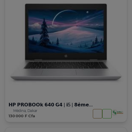
𝗛𝗣 𝗣𝗥𝗢𝗕𝗢𝗢𝗸 𝟲𝟰𝟬 𝗚𝟰 | 𝗶5 | 𝟴𝗲̀𝗺𝗲 𝗚𝗲𝗻
Médina, Dakar
130 000 F Cfa