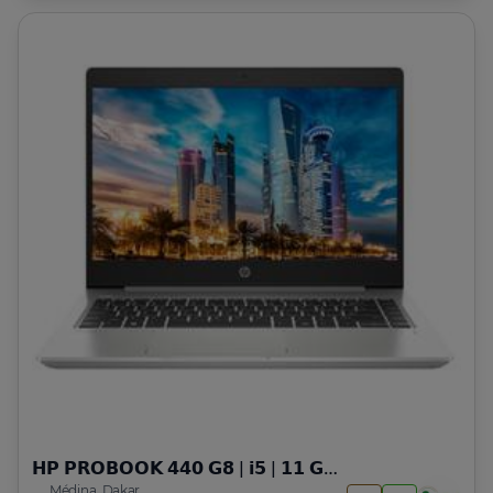
𝗛𝗣 𝗣𝗥𝗢𝗕𝗢𝗢𝗞 𝟰𝟰𝟬 𝗚𝟴 | 𝗶𝟱 | 𝟭𝟭 𝗚𝗘𝗡
Médina, Dakar