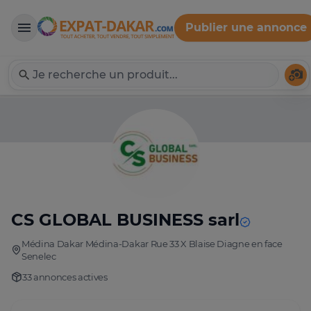
Publier une annonce
Expat-Dakar
Té
CS GLOBAL BUSINESS sarl
Médina Dakar Médina-Dakar Rue 33 X Blaise Diagne en face
Senelec
33 annonces actives