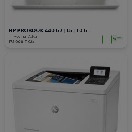
𝗛𝗣 𝗣𝗥𝗢𝗕𝗢𝗢𝗞 𝟰𝟰𝟬 𝗚𝟳 | 𝗜𝟱 | 𝟭𝟬 𝗚𝗘𝗡
Médina, Dakar
175 000 F Cfa