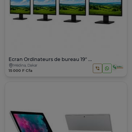
Ecran Ordinateurs de bureau 19” • 20” • 22” • 23” • 24”
Médina, Dakar
15 000 F Cfa