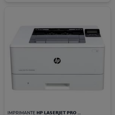
IMPRIMANTE 𝗛𝗣 𝗟𝗔𝗦𝗘𝗥𝗝𝗘𝗧 𝗣𝗥𝗢 𝗠𝟰𝟬𝟮𝗱𝗻