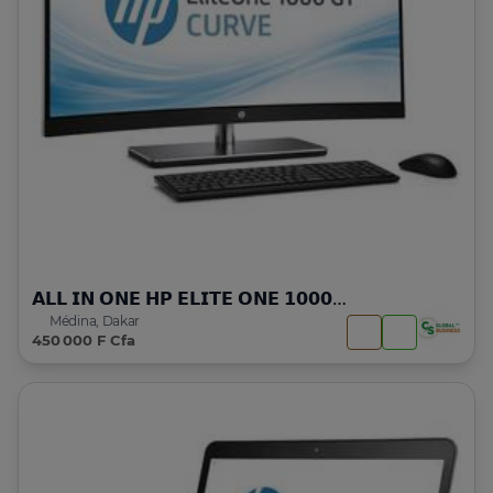
𝗔𝗟𝗟 𝗜𝗡 𝗢𝗡𝗘 𝗛𝗣 𝗘𝗟𝗜𝗧𝗘 𝗢𝗡𝗘 𝟭𝟬𝟬𝟬 𝗚𝟭 | 𝗜𝟱 | 𝟳 𝗚𝗘𝗡
Médina, Dakar
450 000 F Cfa