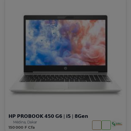
𝗛𝗣 𝗣𝗥𝗢𝗕𝗢𝗢𝗞 𝟰𝟱𝟬 𝗚𝟲 | 𝗶𝟱 | 𝟴𝗚𝗲𝗻
Médina, Dakar
150 000 F Cfa