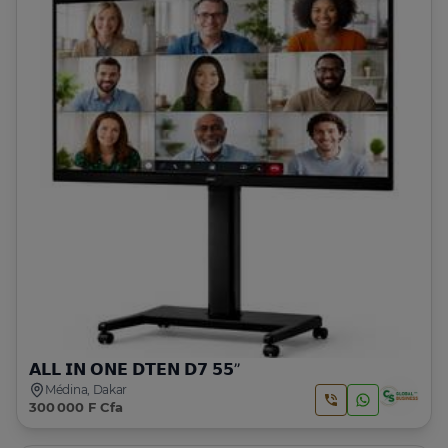
𝗔𝗟𝗟 𝗜𝗡 𝗢𝗡𝗘 𝗗𝗧𝗘𝗡 𝗗𝟳 𝟱𝟱’’
Médina, Dakar
300 000 F Cfa