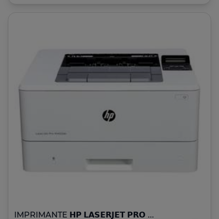
IMPRIMANTE 𝗛𝗣 𝗟𝗔𝗦𝗘𝗥𝗝𝗘𝗧 𝗣𝗥𝗢 𝗠𝟰𝟬𝟮𝗱𝗻