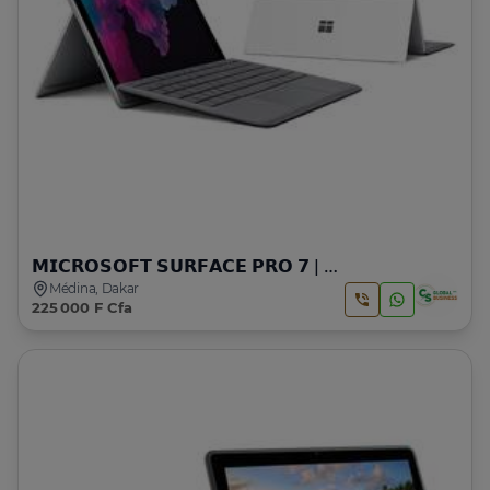
𝗠𝗜𝗖𝗥𝗢𝗦𝗢𝗙𝗧 𝗦𝗨𝗥𝗙𝗔𝗖𝗘 𝗣𝗥𝗢 𝟳 | 𝗜𝟱 | 𝟭𝟬 𝗚𝗘𝗡
Médina, Dakar
225 000 F Cfa