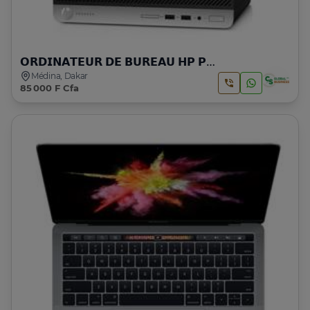
𝗢𝗥𝗗𝗜𝗡𝗔𝗧𝗘𝗨𝗥 𝗗𝗘 𝗕𝗨𝗥𝗘𝗔𝗨 𝗛𝗣 𝗣𝗥𝗢𝗗𝗘𝗦𝗞 𝟰𝟬𝟬 𝗚𝟰 𝗦𝗙𝗙 | 𝗜𝟱 | 𝟲𝗚𝗲𝗻
Médina, Dakar
85 000 F Cfa