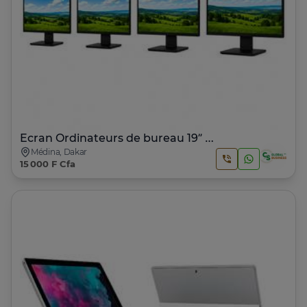
Ecran Ordinateurs de bureau 19” • 20” • 22” • 23” • 24”
Médina, Dakar
15 000 F Cfa