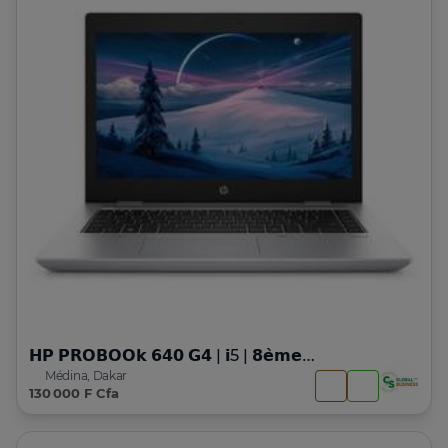
𝗛𝗣 𝗣𝗥𝗢𝗕𝗢𝗢𝗸 𝟲𝟰𝟬 𝗚𝟰 | 𝗶5 | 𝟴𝗲̀𝗺𝗲 𝗚𝗲𝗻
Médina, Dakar
130 000 F Cfa