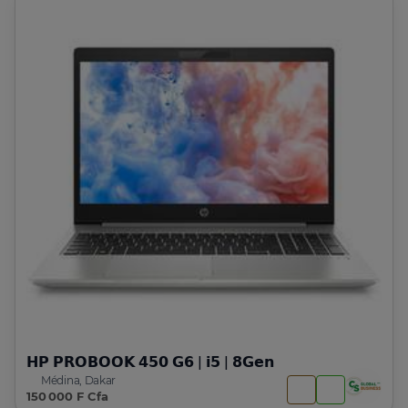
𝗛𝗣 𝗣𝗥𝗢𝗕𝗢𝗢𝗞 𝟰𝟱𝟬 𝗚𝟲 | 𝗶𝟱 | 𝟴𝗚𝗲𝗻
Médina, Dakar
150 000 F Cfa