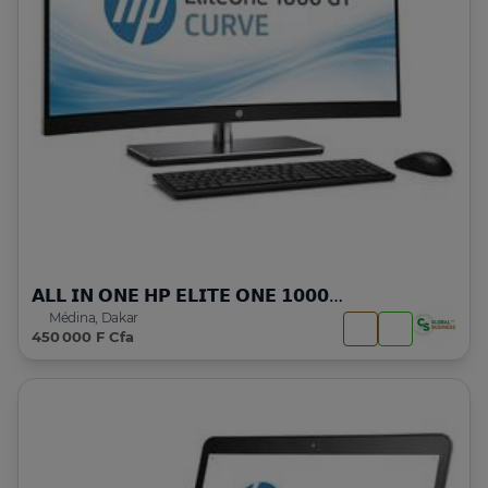
𝗔𝗟𝗟 𝗜𝗡 𝗢𝗡𝗘 𝗛𝗣 𝗘𝗟𝗜𝗧𝗘 𝗢𝗡𝗘 𝟭𝟬𝟬𝟬 𝗚𝟭 | 𝗜𝟱 | 𝟳 𝗚𝗘𝗡
Médina, Dakar
450 000 F Cfa