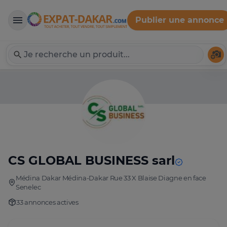
Publier une annonce
Expat-Dakar
Té
CS GLOBAL BUSINESS sarl
Médina Dakar Médina-Dakar Rue 33 X Blaise Diagne en face
Senelec
33 annonces actives