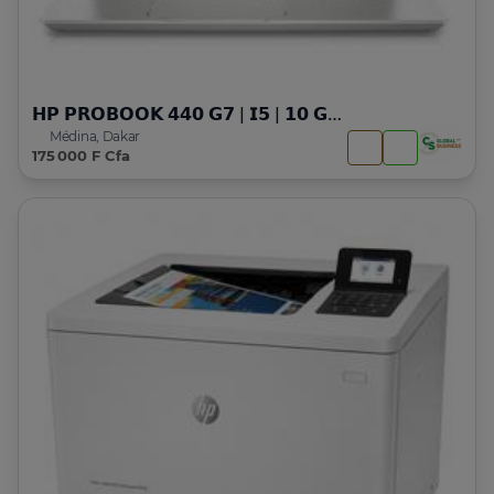
𝗛𝗣 𝗣𝗥𝗢𝗕𝗢𝗢𝗞 𝟰𝟰𝟬 𝗚𝟳 | 𝗜𝟱 | 𝟭𝟬 𝗚𝗘𝗡
Médina, Dakar
175 000 F Cfa