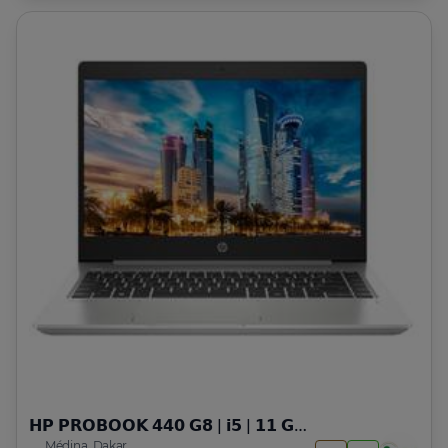
𝗛𝗣 𝗣𝗥𝗢𝗕𝗢𝗢𝗞 𝟰𝟰𝟬 𝗚𝟴 | 𝗶𝟱 | 𝟭𝟭 𝗚𝗘𝗡
Médina, Dakar