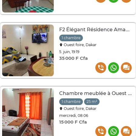
F2 Élégant Résidence Amani – Calme Absolu & Confort Moderne
1 chambre
Ouest foire, Dakar
5. juin, 19:19
35 000 F Cfa
Chambre meublée à Ouest foire
1 chambre
25 m²
Ouest foire, Dakar
mercredi, 08:06
15 000 F Cfa