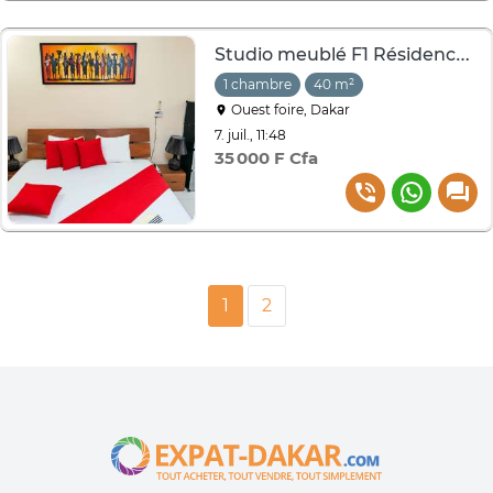
Studio meublé F1 Résidence Amani – Calme, Parking & Confort
1 chambre
40 m²
Ouest foire, Dakar
7. juil., 11:48
35 000 F Cfa
1
2