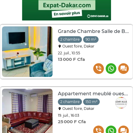
Grande Chambre Salle de Bain climatisee
2 chambre
90 m²
Ouest foire, Dakar
22. juil., 10:55
13 000 F Cfa
Appartement meublé ouest foire cité Air Afrique
2 chambre
150 m²
Ouest foire, Dakar
19. juil., 16:03
25 000 F Cfa