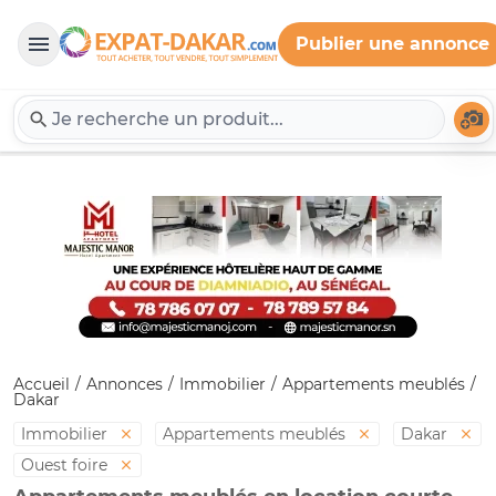
Publier une annonce
Expat-Dakar
Té
Accueil
Annonces
Immobilier
Appartements meublés
Dakar
Immobilier
Appartements meublés
Dakar
Ouest foire