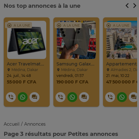
Nos top annonces à la une
A LA UNE
A LA UNE
A LA UNE
Acer Travelmate Spin B311r-31
Samsung Galaxy S24 Venant 128go Ram 8go 5g
Médina, Dakar
Médina, Dakar
Almadies 2, Da
24. juil., 14:48
vendredi, 01:57
21. mai, 10:22
55 000 F CFA
190 000 F CFA
47 500 000 F 
Accueil
Annonces
Page 3 résultats pour Petites annonces