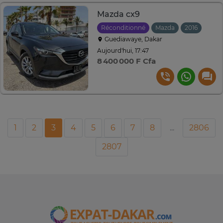
Mazda cx9
Réconditionné
Mazda
2016
Auto
Guediawaye, Dakar
Aujourd'hui, 17:47
8 400 000 F Cfa
1
2
3
4
5
6
7
8
...
2806
2807