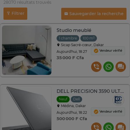
28070 résultats trouvés
Filtrer
Sauvegarder la recherche
Studio meublé
1 chambre
100 m²
Sicap Sacré-cœur, Dakar
Vendeur vérifié
Aujourd'hui, 18:27
35 000 F Cfa
DELL PRECISION 3590 ULTRA 5/32GO/512
Neuf
Dell
Médina, Dakar
Vendeur vérifié
Aujourd'hui, 18:22
500 000 F Cfa